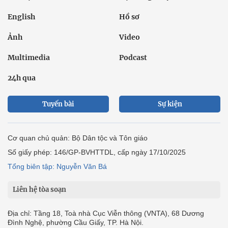
English
Hồ sơ
Ảnh
Video
Multimedia
Podcast
24h qua
Tuyến bài
Sự kiện
Cơ quan chủ quản: Bộ Dân tộc và Tôn giáo
Số giấy phép: 146/GP-BVHTTDL, cấp ngày 17/10/2025
Tổng biên tập: Nguyễn Văn Bá
Liên hệ tòa soạn
Địa chỉ: Tầng 18, Toà nhà Cục Viễn thông (VNTA), 68 Dương
Đình Nghệ, phường Cầu Giấy, TP. Hà Nội.