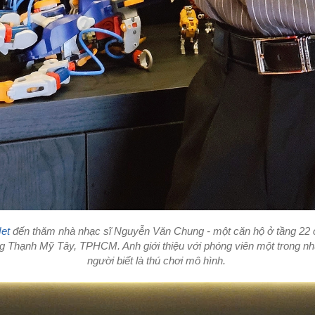
et
đến thăm nhà nhạc sĩ Nguyễn Văn Chung - một căn hộ ở tầng 22
 Thạnh Mỹ Tây, TPHCM. Anh giới thiệu với phóng viên một trong nhữ
người biết là thú chơi mô hình.