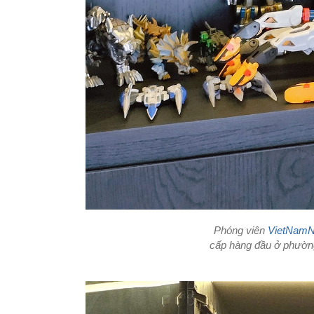
Phóng viên
VietNamN
cấp hàng đầu ở phường