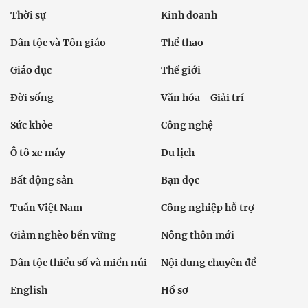
Thời sự
Kinh doanh
Dân tộc và Tôn giáo
Thể thao
Giáo dục
Thế giới
Đời sống
Văn hóa - Giải trí
Sức khỏe
Công nghệ
Ô tô xe máy
Du lịch
Bất động sản
Bạn đọc
Tuần Việt Nam
Công nghiệp hỗ trợ
Giảm nghèo bền vững
Nông thôn mới
Dân tộc thiểu số và miền núi
Nội dung chuyên đề
English
Hồ sơ