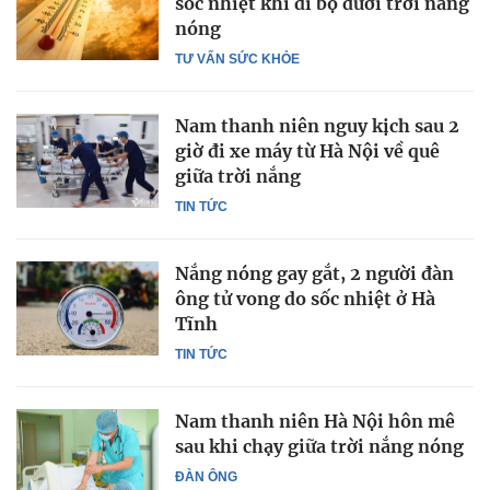
sốc nhiệt khi đi bộ dưới trời nắng
nóng
TƯ VẤN SỨC KHỎE
Nam thanh niên nguy kịch sau 2
giờ đi xe máy từ Hà Nội về quê
giữa trời nắng
TIN TỨC
Nắng nóng gay gắt, 2 người đàn
ông tử vong do sốc nhiệt ở Hà
Tĩnh
TIN TỨC
Nam thanh niên Hà Nội hôn mê
sau khi chạy giữa trời nắng nóng
ĐÀN ÔNG