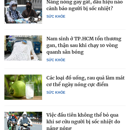
Nắng nóng gay gắt, dấu hiệu nào
cảnh báo người bị sốc nhiệt?
SỨC KHỎE
Nam sinh ở TP.HCM tổn thương
gan, thận sau khi chạy 10 vòng
quanh sân bóng
SỨC KHỎE
Các loại đồ uống, rau quả làm mát
cơ thể ngày nóng cực điểm
SỨC KHỎE
Việc đầu tiên không thể bỏ qua
khi sơ cứu người bị sốc nhiệt do
nắng nóng