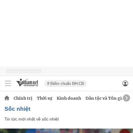
# Điểm chuẩn ĐH-CĐ
Chính trị
Thời sự
Kinh doanh
Dân tộc và Tôn giáo
sốc nhiệt
Tin tức mới nhất về
sốc nhiệt