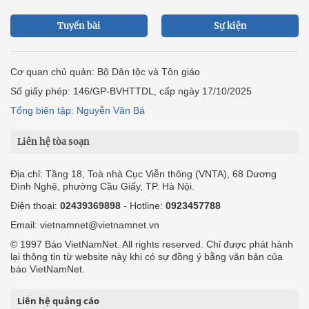
Tuyến bài
Sự kiện
Cơ quan chủ quản: Bộ Dân tộc và Tôn giáo
Số giấy phép: 146/GP-BVHTTDL, cấp ngày 17/10/2025
Tổng biên tập: Nguyễn Văn Bá
Liên hệ tòa soạn
Địa chỉ: Tầng 18, Toà nhà Cục Viễn thông (VNTA), 68 Dương
Đình Nghệ, phường Cầu Giấy, TP. Hà Nội.
Điện thoại:
02439369898
- Hotline:
0923457788
Email: vietnamnet@vietnamnet.vn
© 1997 Báo VietNamNet. All rights reserved. Chỉ được phát hành
lại thông tin từ website này khi có sự đồng ý bằng văn bản của
báo VietNamNet.
Liên hệ quảng cáo