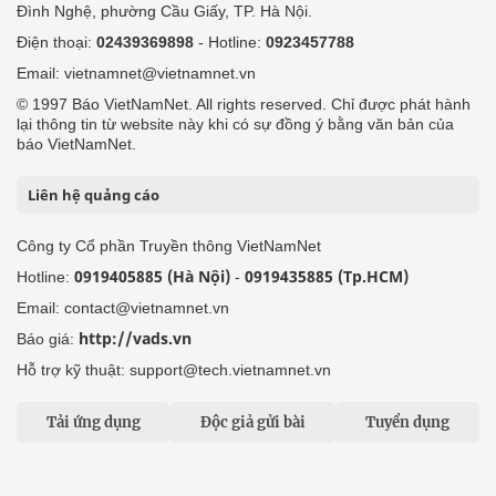
Đình Nghệ, phường Cầu Giấy, TP. Hà Nội.
Điện thoại:
02439369898
- Hotline:
0923457788
Email: vietnamnet@vietnamnet.vn
© 1997 Báo VietNamNet. All rights reserved. Chỉ được phát hành
lại thông tin từ website này khi có sự đồng ý bằng văn bản của
báo VietNamNet.
Liên hệ quảng cáo
Công ty Cổ phần Truyền thông VietNamNet
0919405885 (Hà Nội)
0919435885 (Tp.HCM)
Hotline:
-
Email: contact@vietnamnet.vn
http://vads.vn
Báo giá:
Hỗ trợ kỹ thuật: support@tech.vietnamnet.vn
Tải ứng dụng
Độc giả gửi bài
Tuyển dụng