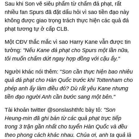
Sau khi Son vẽ siêu phẩm từ chấm đá phạt, rất
nhiều fan Spurs đã đặt dấu hỏi vì sao tiền đạo này
không được giao trọng trách thực hiện các quả đá
phạt tương tự ở cấp CLB.
Một CĐV thắc mắc vì sao Harry Kane vẫn được tin
tưởng:
"Nếu Kane đá phạt cho Spurs một lần nữa,
tôi muốn chấm dứt ngay hợp đồng với cậu ấy."
Người khác nói thêm: "
Son cần thực hiện bao nhiêu
quả đá phạt cho Hàn Quốc trước khi Tottenham cho
phép anh ấy làm điều đó? Dù rất yêu Kane nhưng
tiền đạo người Anh cần bước sang một bên."
Tài khoản twitter @sonslashthfc bày tỏ:
"Son
Heung-min đã ghi bàn từ các quả phạt trực tiếp
trong 3 trận gần nhất cho tuyển Hàn Quốc và đều
theo phong cách khác nhau. Chúa ơi, anh ta quả là