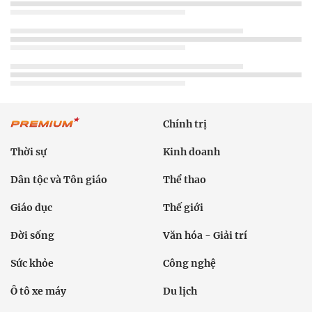
Chính trị
Thời sự
Kinh doanh
Dân tộc và Tôn giáo
Thể thao
Giáo dục
Thế giới
Đời sống
Văn hóa - Giải trí
Sức khỏe
Công nghệ
Ô tô xe máy
Du lịch