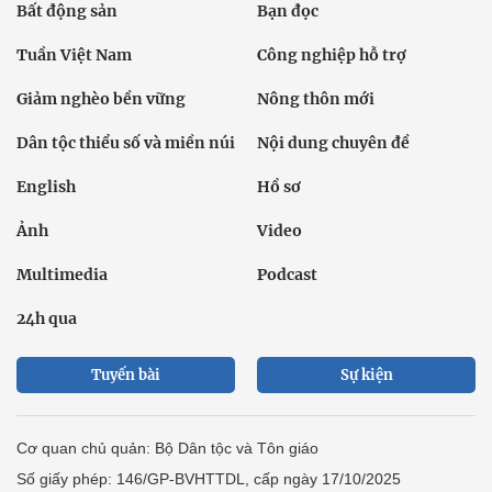
Bất động sản
Bạn đọc
Tuần Việt Nam
Công nghiệp hỗ trợ
Giảm nghèo bền vững
Nông thôn mới
Dân tộc thiểu số và miền núi
Nội dung chuyên đề
English
Hồ sơ
Ảnh
Video
Multimedia
Podcast
24h qua
Tuyến bài
Sự kiện
Cơ quan chủ quản: Bộ Dân tộc và Tôn giáo
Số giấy phép: 146/GP-BVHTTDL, cấp ngày 17/10/2025