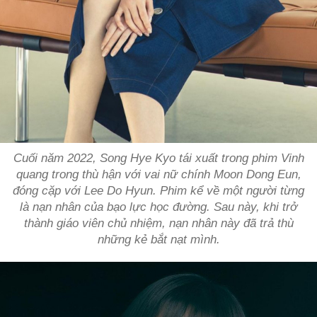
Cuối năm 2022, Song Hye Kyo tái xuất trong phim Vinh
quang trong thù hận với vai nữ chính Moon Dong Eun,
đóng cặp với Lee Do Hyun. Phim kể về một người từng
là nạn nhân của bạo lực học đường. Sau này, khi trở
thành giáo viên chủ nhiệm, nạn nhân này đã trả thù
những kẻ bắt nạt mình.