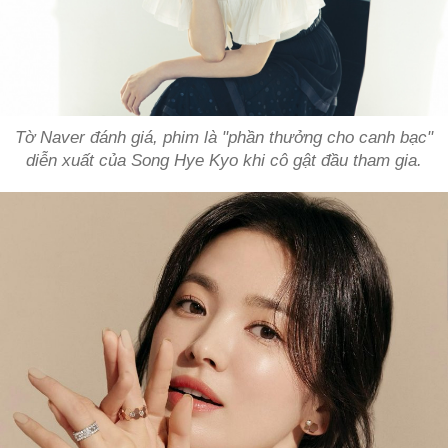
Tờ Naver đánh giá, phim là "phần thưởng cho canh bạc"
diễn xuất của Song Hye Kyo khi cô gật đầu tham gia.