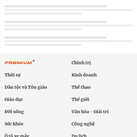
Chính trị
Thời sự
Kinh doanh
Dân tộc và Tôn giáo
Thể thao
Giáo dục
Thế giới
Đời sống
Văn hóa - Giải trí
Sức khỏe
Công nghệ
Ô tô xe máy
Du lịch