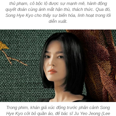
thủ phạm, cô bộc lộ được sự mạnh mẽ, hành động
quyết đoán cùng ánh mắt hận thù, thách thức. Qua đó,
Song Hye Kyo cho thấy sự biến hóa, linh hoạt trong lối
diễn xuất.
Trong phim, khán giả xúc động trước phân cảnh Song
Hye Kyo cởi bỏ quần áo, để bác sĩ Ju Yeo Jeong (Lee