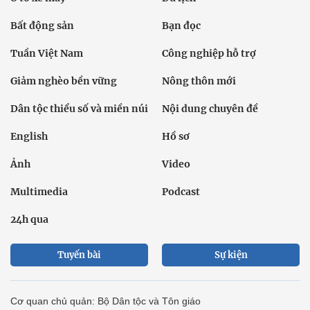
Bất động sản
Bạn đọc
Tuần Việt Nam
Công nghiệp hỗ trợ
Giảm nghèo bền vững
Nông thôn mới
Dân tộc thiểu số và miền núi
Nội dung chuyên đề
English
Hồ sơ
Ảnh
Video
Multimedia
Podcast
24h qua
Tuyến bài
Sự kiện
Cơ quan chủ quản: Bộ Dân tộc và Tôn giáo