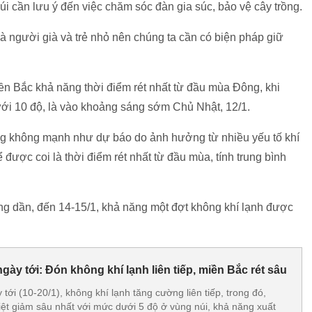
úi cần lưu ý đến việc chăm sóc đàn gia súc, bảo vệ cây trồng.
 người già và trẻ nhỏ nên chúng ta cần có biện pháp giữ
ền Bắc khả năng thời điểm rét nhất từ đầu mùa Đông, khi
ưới 10 độ, là vào khoảng sáng sớm Chủ Nhật, 12/1.
ng không mạnh như dự báo do ảnh hưởng từ nhiều yếu tố khí
được coi là thời điểm rét nhất từ đầu mùa, tính trung bình
ăng dần, đến 14-15/1, khả năng một đợt không khí lạnh được
ngày tới: Đón không khí lạnh liên tiếp, miền Bắc rét sâu
 tới (10-20/1), không khí lạnh tăng cường liên tiếp, trong đó,
ệt giảm sâu nhất với mức dưới 5 độ ở vùng núi, khả năng xuất