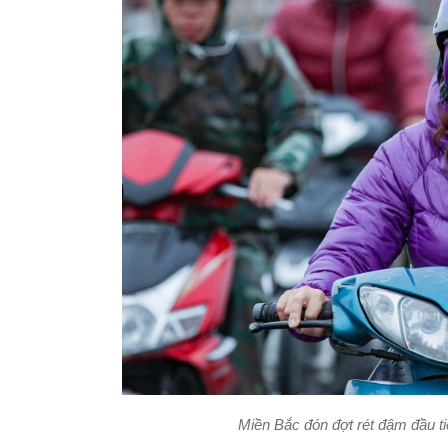
Miền Bắc đón đợt rét đậm đầu t