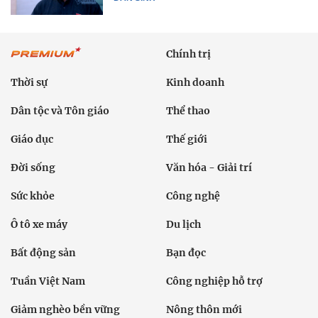
Chính trị
Thời sự
Kinh doanh
Dân tộc và Tôn giáo
Thể thao
Giáo dục
Thế giới
Đời sống
Văn hóa - Giải trí
Sức khỏe
Công nghệ
Ô tô xe máy
Du lịch
Bất động sản
Bạn đọc
Tuần Việt Nam
Công nghiệp hỗ trợ
Giảm nghèo bền vững
Nông thôn mới