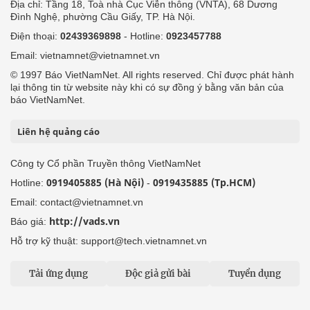
Địa chỉ: Tầng 18, Toà nhà Cục Viễn thông (VNTA), 68 Dương
Đình Nghệ, phường Cầu Giấy, TP. Hà Nội.
Điện thoại:
02439369898
- Hotline:
0923457788
Email: vietnamnet@vietnamnet.vn
© 1997 Báo VietNamNet. All rights reserved. Chỉ được phát hành
lại thông tin từ website này khi có sự đồng ý bằng văn bản của
báo VietNamNet.
Liên hệ quảng cáo
Công ty Cổ phần Truyền thông VietNamNet
0919405885 (Hà Nội)
0919435885 (Tp.HCM)
Hotline:
-
Email: contact@vietnamnet.vn
http://vads.vn
Báo giá:
Hỗ trợ kỹ thuật: support@tech.vietnamnet.vn
Tải ứng dụng
Độc giả gửi bài
Tuyển dụng