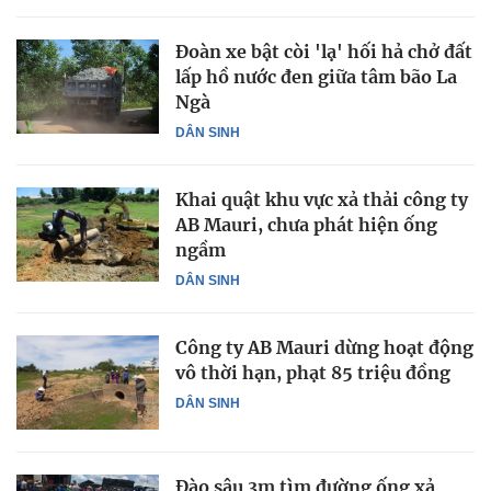
Đoàn xe bật còi 'lạ' hối hả chở đất
lấp hồ nước đen giữa tâm bão La
Ngà
DÂN SINH
Khai quật khu vực xả thải công ty
AB Mauri, chưa phát hiện ống
ngầm
DÂN SINH
Công ty AB Mauri dừng hoạt động
vô thời hạn, phạt 85 triệu đồng
DÂN SINH
Đào sâu 3m tìm đường ống xả