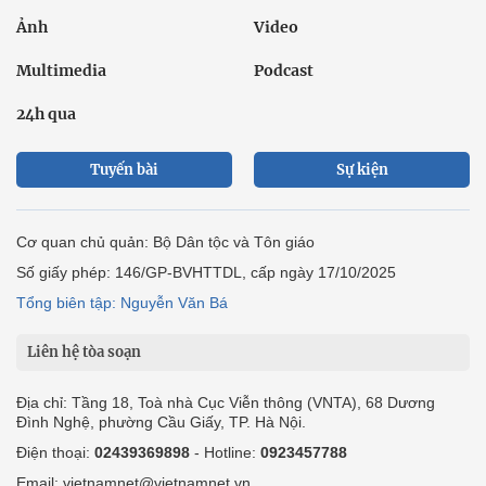
Ảnh
Video
Multimedia
Podcast
24h qua
Tuyến bài
Sự kiện
Cơ quan chủ quản: Bộ Dân tộc và Tôn giáo
Số giấy phép: 146/GP-BVHTTDL, cấp ngày 17/10/2025
Tổng biên tập: Nguyễn Văn Bá
Liên hệ tòa soạn
Địa chỉ: Tầng 18, Toà nhà Cục Viễn thông (VNTA), 68 Dương
Đình Nghệ, phường Cầu Giấy, TP. Hà Nội.
Điện thoại:
02439369898
- Hotline:
0923457788
Email: vietnamnet@vietnamnet.vn