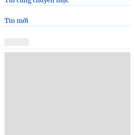
Tin cùng chuyên mục
Tin mới