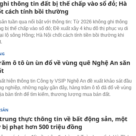
hi thông tin đất bị thế chấp vào sổ đỏ; Hà
ốt cách tính bồi thường
sản tuần qua nổi bật với thông tin: Từ 2026 không ghi thông
ng bị thế chấp vào sổ đỏ; Đề xuất xây 4 khu đô thị phục vụ di
ại lộ sông Hồng; Hà Nội chốt cách tính tiền bồi thường khi
t.
NG
răm ô tô ùn ùn đổ về vùng quê Nghệ An săn
ất
uất hiện thông tin Công ty VSIP Nghệ An đề xuất khảo sát đầu
ng nghiệp, những ngày gần đây, hàng trăm ô tô đã đổ về vùng
địa bàn tỉnh để tìm kiếm, thương lượng mua bán đất.
 SẢN
trung thực thông tin về bất động sản, một
 bị phạt hơn 500 triệu đồng