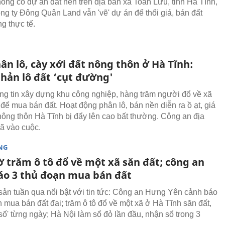
ông có dự án đất nền trên địa bàn xã Toàn Lưu, tỉnh Hà Tĩnh,
g ty Đông Quân Land vẫn 'vẽ' dự án để thổi giá, bán đất
g thực tế.
ân lô, cày xới đất nông thôn ở Hà Tĩnh:
hản lô đất ‘cụt đường'
ng tin xây dựng khu công nghiệp, hàng trăm người đổ về xã
để mua bán đất. Hoạt động phân lô, bán nền diễn ra ồ ạt, giá
nông thôn Hà Tĩnh bị đẩy lên cao bất thường. Công an địa
ã vào cuộc.
NG
ờ trăm ô tô đổ về một xã săn đất; công an
áo 3 thủ đoạn mua bán đất
sản tuần qua nổi bật với tin tức: Công an Hưng Yên cảnh báo
n mua bán đất đai; trăm ô tô đổ về một xã ở Hà Tĩnh săn đất,
 số' từng ngày; Hà Nội làm sổ đỏ lần đầu, nhận sổ trong 3