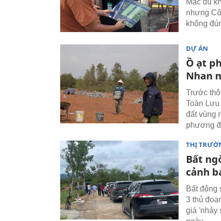
Mặc dù kh
nhưng Côn
không đún
DỰ ÁN
Ồ ạt ph
Nhan n
Trước thô
Toàn Lưu 
đất vùng 
phương đ
THỊ TRƯỜ
Bất ng
cảnh b
Bất động 
3 thủ đoạ
giá 'nhảy