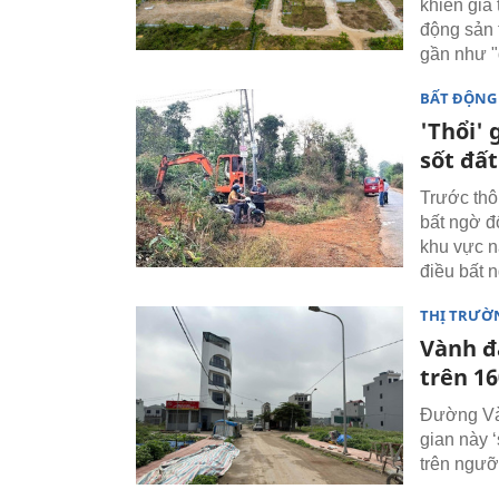
khiến giá
động sản 
gần như "
BẤT ĐỘNG
'Thổi' 
sốt đấ
Trước thô
bất ngờ đ
khu vực n
điều bất 
THỊ TRƯỜ
Vành đa
trên 1
Đường Vàn
gian này ‘
trên ngưỡ