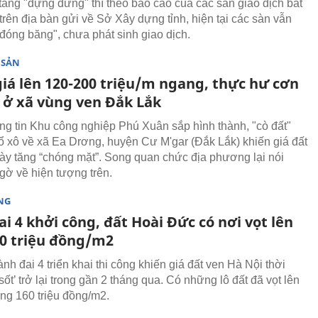
 tăng "dựng đứng" thì theo báo cáo của các sàn giao dịch bất
trên địa bàn gửi về Sở Xây dựng tỉnh, hiện tại các sàn vẫn
đóng băng", chưa phát sinh giao dịch.
 SẢN
giá lên 120-200 triệu/m ngang, thực hư cơn
t ở xã vùng ven Đắk Lắk
ng tin Khu công nghiệp Phú Xuân sắp hình thành, "cò đất"
ổ xô về xã Ea Drơng, huyện Cư M'gar (Đắk Lắk) khiến giá đất
ày tăng “chóng mặt”. Song quan chức địa phương lại nói
ngờ về hiện tượng trên.
NG
i 4 khởi công, đất Hoài Đức có nơi vọt lên
60 triệu đồng/m2
h đai 4 triển khai thi công khiến giá đất ven Hà Nội thời
sốt’ trở lại trong gần 2 tháng qua. Có những lô đất đã vọt lên
ng 160 triệu đồng/m2.