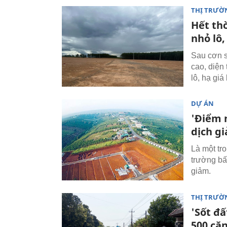
THỊ TRƯỜ
Hết thờ
nhỏ lô,
Sau cơn s
cao, diện
lô, hạ giá
DỰ ÁN
'Điểm 
dịch g
Là một tr
trường bấ
giảm.
THỊ TRƯỜ
'Sốt đấ
500 că