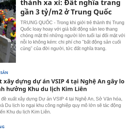
thành xa xỉ: Đất nghĩa trang
gần 3 tỷ/m2 ở Trung Quốc
TRUNG QUỐC - Trong khi giới trẻ thành thị Trung
Quốc loay hoay với giá bất động sản leo thang
chóng mặt thì những người lớn tuổi lại đối mặt với
nỗi lo không kém: chi phí cho "bất động sản cuối
cùng" của đời người, tức đất nghĩa trang.
 SẢN
t xây dựng dự án VSIP 4 tại Nghệ An gây lo
nh hưởng Khu du lịch Kim Liên
 đề xuất xây dựng Dự án VSIP 4 tại Nghệ An, Sở Văn hóa,
và Du lịch lo ngại khu công nghiệp quy mô lớn sẽ tác động
đến Khu du lịch Kim Liên.
NG