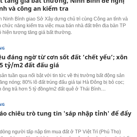
t tăng giá bất thường, Ninh Bình đề nghị
nh và công an kiểm tra
 Ninh Bình giao Sở Xây dựng chủ trì cùng Công an tỉnh và
 chức năng kiểm tra việc mua bán nhà đất trên địa bàn TP
 hiện tượng tăng giá bất thường.
NG
ệu đáng ngờ từ cơn sốt đất ‘chết yểu’; xôn
 5 tỷ/m2 đất đấu giá
ản tuần qua nổi bật với tin tức về thị trường bất động sản
ăng nóng; 80% lô đất trúng đấu giá tại Hà Đông bị bỏ cọc;
 ông trả hơn 5 tỷ đồng/m2 đất quê ở Thái Bình…
NG
o chiêu trò tung tin 'sáp nhập tỉnh' để đẩy
 dòng người tấp nập tìm mua đất ở TP Việt Trì (Phú Thọ)