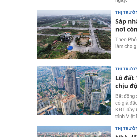
ngày.
THỊ TRƯỜ
Sáp nh
nơi cò
Theo Phó 
làm cho g
THỊ TRƯỜ
Lô đất 
chịu đ
Bất động s
có giá đấ
KĐT đầy b
trình Việt
THỊ TRƯỜ