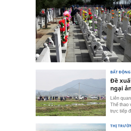
BẤT ĐỘNG
Đề xuấ
ngại ả
Liên quan
Thể thao 
trực tiếp 
THỊ TRƯỜ