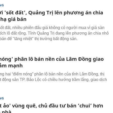
NG
i 'sốt đất', Quảng Trị lên phương án chia
 hạ giá bán
ốt đất, nhiều phiên đấu giá không có người mua vì giá sàn
 tích lô đất rộng. Tỉnh Quảng Trị đang lên phương án chia nhỏ
 bán để "tăng nhiệt" thị trường bất động sản.
nóng' phân lô bán nền của Lâm Đồng giao
iảm mạnh
ong hai “điểm nóng” phân lô bán nền của tỉnh Lâm Đồng, thị
t động sản TP. Bảo Lộc có chiều hướng trầm lắng, giao dịch
NG
t ảo' vùng quê, chủ đầu tư bán ‘chui’ hơn
n nhà