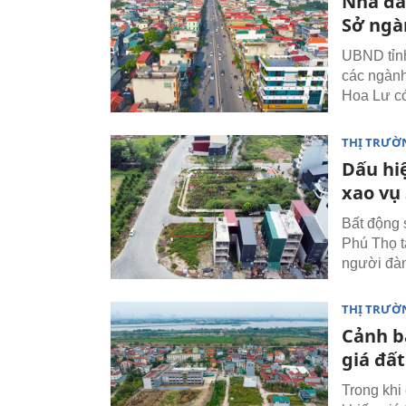
Nhà đấ
Sở ngà
UBND tỉnh
các ngành
Hoa Lư có
THỊ TRƯỜ
Dấu hi
xao vụ
Bất động s
Phú Thọ t
người đàn
THỊ TRƯỜ
Cảnh bá
giá đất
Trong khi