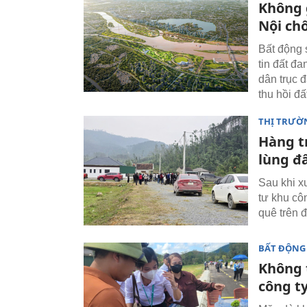
Không g
Nội ch
Bất động 
tin đất đa
dân trục đ
thu hồi đấ
THỊ TRƯỜ
Hàng t
lùng đ
Sau khi x
tư khu cô
quê trên 
BẤT ĐỘNG
Không 
công ty