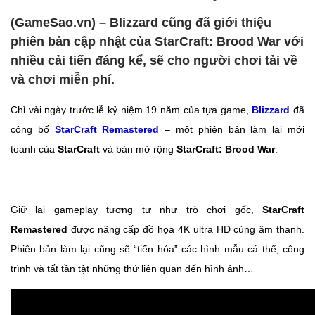
(GameSao.vn) – Blizzard cũng đã giới thiệu
phiên bản cập nhật của StarCraft: Brood War với
nhiều cải tiến đáng kể, sẽ cho người chơi tải về
và chơi miễn phí.
Chỉ vài ngày trước lễ kỷ niệm 19 năm của tựa game,
Blizzard
đã
công bố
StarCraft Remastered
– một phiên bản làm lại mới
toanh của
StarCraft
và bản mở rộng
StarCraft: Brood War
.
Giữ lại gameplay tương tự như trò chơi gốc,
StarCraft
Remastered
được nâng cấp đồ họa 4K ultra HD cùng âm thanh.
Phiên bản làm lại cũng sẽ “tiến hóa” các hình mẫu cá thể, công
trình và tất tần tật những thứ liên quan đến hình ảnh…