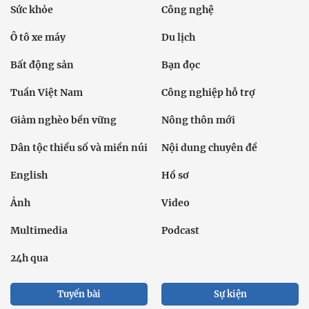
Sức khỏe
Công nghệ
Ô tô xe máy
Du lịch
Bất động sản
Bạn đọc
Tuần Việt Nam
Công nghiệp hỗ trợ
Giảm nghèo bền vững
Nông thôn mới
Dân tộc thiểu số và miền núi
Nội dung chuyên đề
English
Hồ sơ
Ảnh
Video
Multimedia
Podcast
24h qua
Tuyến bài
Sự kiện