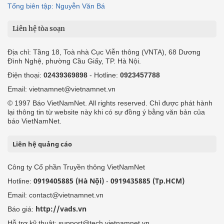
Tổng biên tập: Nguyễn Văn Bá
Liên hệ tòa soạn
Địa chỉ: Tầng 18, Toà nhà Cục Viễn thông (VNTA), 68 Dương
Đình Nghệ, phường Cầu Giấy, TP. Hà Nội.
Điện thoại:
02439369898
- Hotline:
0923457788
Email: vietnamnet@vietnamnet.vn
© 1997 Báo VietNamNet. All rights reserved. Chỉ được phát hành
lại thông tin từ website này khi có sự đồng ý bằng văn bản của
báo VietNamNet.
Liên hệ quảng cáo
Công ty Cổ phần Truyền thông VietNamNet
0919405885 (Hà Nội)
0919435885 (Tp.HCM)
Hotline:
-
Email: contact@vietnamnet.vn
http://vads.vn
Báo giá:
Hỗ trợ kỹ thuật: support@tech.vietnamnet.vn