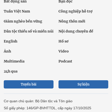
Bất động sản
Bạn đọc
Tuần Việt Nam
Công nghiệp hỗ trợ
Giảm nghèo bền vững
Nông thôn mới
Dân tộc thiểu số và miền núi
Nội dung chuyên đề
English
Hồ sơ
Ảnh
Video
Multimedia
Podcast
24h qua
Tuyến bài
Sự kiện
Cơ quan chủ quản: Bộ Dân tộc và Tôn giáo
Số giấy phép: 146/GP-BVHTTDL, cấp ngày 17/10/2025