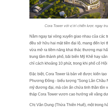
Cora Tower với vị trí chiến lược ngay t
Nằm ngay tại vòng xuyến giao nhau của các tr
đều sở hữu hai mặt tiền đại lộ, mang đến lợi t
vừa mở ra tiềm năng khai thác thương mại hấ
trung tâm thành phố, bãi biển Mỹ Khê hay sâ
chỉ cách khoảng 10 phút, trong khi phố cổ Hội
Đặc biệt, Cora Tower là bản vẽ được kiến tạo t
Phương Đông - biểu tượng “Song Lân Chầu Nhậ
mỹ đương đại, mà còn ẩn chứa tinh thần tôn vi
tháp Cora Tower vươn cao hướng về vầng dươn
Chị Vân Dung (Thừa Thiên Huế), một trong hà