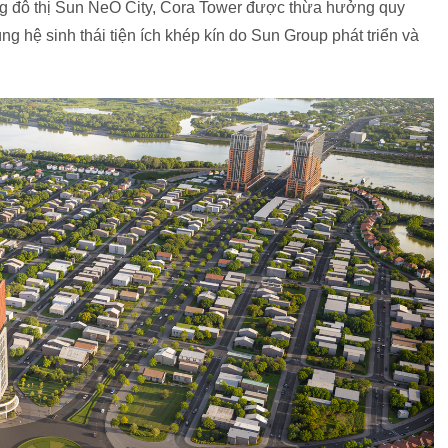
ng đô thị Sun NeO City, Cora Tower được thừa hưởng quy
ng hệ sinh thái tiện ích khép kín do Sun Group phát triển và