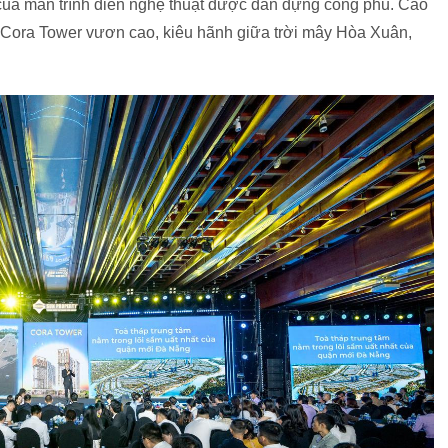
của màn trình diễn nghệ thuật được dàn dựng công phu. Cao
p Cora Tower vươn cao, kiêu hãnh giữa trời mây Hòa Xuân,