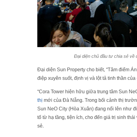
Đại diện chủ đầu tư chia sẻ về
Đại diện Sun Property cho biết, “Tâm điểm Á
điệp xuyên suốt, định vị và lột tả tinh thần củ
“Cora Tower hiện hữu giữa trung tâm Sun NeO
thị
mới của Đà Nẵng. Trong bối cảnh thị trường
Sun NeO City (Hòa Xuân) đang nổi lên như đi
tố từ hạ tầng, tiện ích, cho đến giá trị sinh t
sẻ.