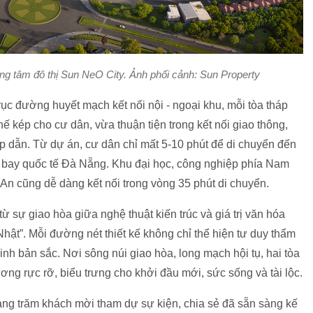
rung tâm đô thị Sun NeO City. Ảnh phối cảnh: Sun Property
ục đường huyết mạch kết nối nội - ngoại khu, mỗi tòa tháp
hế kép cho cư dân, vừa thuận tiện trong kết nối giao thông,
p dẫn. Từ dự án, cư dân chỉ mất 5-10 phút để di chuyển đến
n bay quốc tế Đà Nẵng. Khu đại học, công nghiệp phía Nam
 An cũng dễ dàng kết nối trong vòng 35 phút di chuyển.
ừ sự giao hòa giữa nghệ thuật kiến trúc và giá trị văn hóa
t”. Mỗi đường nét thiết kế không chỉ thể hiện tư duy thẩm
nh bản sắc. Nơi sông núi giao hòa, long mạch hội tụ, hai tòa
g rực rỡ, biểu trưng cho khởi đầu mới, sức sống và tài lộc.
ng trăm khách mời tham dự sự kiện, chia sẻ đã sẵn sàng kế