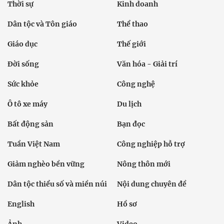
Thời sự
Kinh doanh
Dân tộc và Tôn giáo
Thể thao
Giáo dục
Thế giới
Đời sống
Văn hóa - Giải trí
Sức khỏe
Công nghệ
Ô tô xe máy
Du lịch
Bất động sản
Bạn đọc
Tuần Việt Nam
Công nghiệp hỗ trợ
Giảm nghèo bền vững
Nông thôn mới
Dân tộc thiểu số và miền núi
Nội dung chuyên đề
English
Hồ sơ