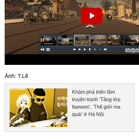
Ảnh: T.Lê
Khám phá triển lãm
truyện tranh 'Tầng lớp
Itaewon', 'Thế giới ma
quái' ở Hà Nội