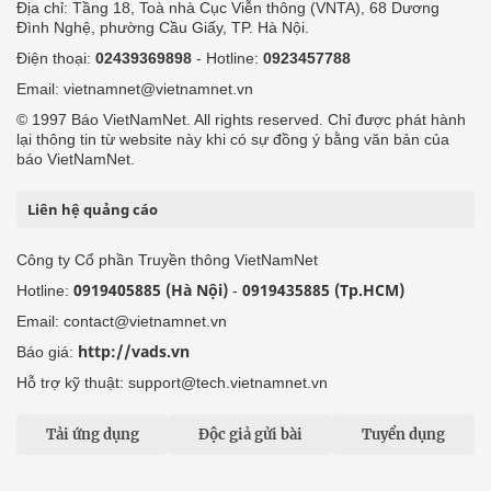
Địa chỉ: Tầng 18, Toà nhà Cục Viễn thông (VNTA), 68 Dương
Đình Nghệ, phường Cầu Giấy, TP. Hà Nội.
Điện thoại:
02439369898
- Hotline:
0923457788
Email: vietnamnet@vietnamnet.vn
© 1997 Báo VietNamNet. All rights reserved. Chỉ được phát hành
lại thông tin từ website này khi có sự đồng ý bằng văn bản của
báo VietNamNet.
Liên hệ quảng cáo
Công ty Cổ phần Truyền thông VietNamNet
0919405885 (Hà Nội)
0919435885 (Tp.HCM)
Hotline:
-
Email: contact@vietnamnet.vn
http://vads.vn
Báo giá:
Hỗ trợ kỹ thuật: support@tech.vietnamnet.vn
Tải ứng dụng
Độc giả gửi bài
Tuyển dụng