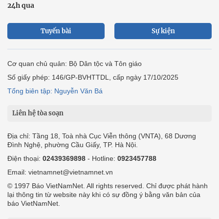
24h qua
Tuyến bài
Sự kiện
Cơ quan chủ quản: Bộ Dân tộc và Tôn giáo
Số giấy phép: 146/GP-BVHTTDL, cấp ngày 17/10/2025
Tổng biên tập: Nguyễn Văn Bá
Liên hệ tòa soạn
Địa chỉ: Tầng 18, Toà nhà Cục Viễn thông (VNTA), 68 Dương
Đình Nghệ, phường Cầu Giấy, TP. Hà Nội.
Điện thoại:
02439369898
- Hotline:
0923457788
Email: vietnamnet@vietnamnet.vn
© 1997 Báo VietNamNet. All rights reserved. Chỉ được phát hành
lại thông tin từ website này khi có sự đồng ý bằng văn bản của
báo VietNamNet.