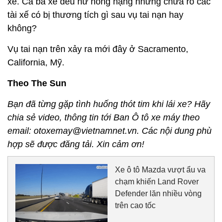
xe. Cả ba xe đều hư hỏng nặng nhưng chưa rõ các
tài xế có bị thương tích gì sau vụ tai nạn hay
không?
Vụ tai nạn trên xảy ra mới đây ở Sacramento,
California, Mỹ.
Theo The Sun
Bạn đã từng gặp tình huống thót tim khi lái xe? Hãy
chia sẻ video, thông tin tới Ban Ô tô xe máy theo
email: otoxemay@vietnamnet.vn. Các nội dung phù
hợp sẽ được đăng tải. Xin cảm ơn!
Xe ô tô Mazda vượt ẩu va
chạm khiến Land Rover
Defender lăn nhiều vòng
trên cao tốc