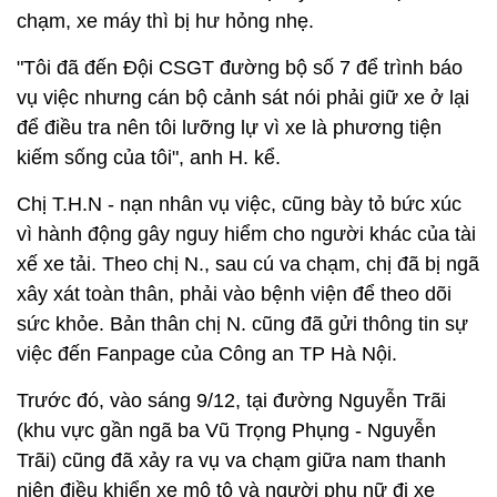
chạm, xe máy thì bị hư hỏng nhẹ.
"Tôi đã đến Đội CSGT đường bộ số 7 để trình báo
vụ việc nhưng cán bộ cảnh sát nói phải giữ xe ở lại
để điều tra nên tôi lưỡng lự vì xe là phương tiện
kiếm sống của tôi", anh H. kể.
Chị T.H.N - nạn nhân vụ việc, cũng bày tỏ bức xúc
vì hành động gây nguy hiểm cho người khác của tài
xế xe tải. Theo chị N., sau cú va chạm, chị đã bị ngã
xây xát toàn thân, phải vào bệnh viện để theo dõi
sức khỏe. Bản thân chị N. cũng đã gửi thông tin sự
việc đến Fanpage của Công an TP Hà Nội.
Trước đó, vào sáng 9/12, tại đường Nguyễn Trãi
(khu vực gần ngã ba Vũ Trọng Phụng - Nguyễn
Trãi) cũng đã xảy ra vụ va chạm giữa nam thanh
niên điều khiển xe mô tô và người phụ nữ đi xe