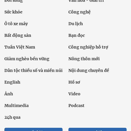
Đời sống
Văn hóa - Giải trí
Sức khỏe
Công nghệ
Ô tô xe máy
Du lịch
Bất động sản
Bạn đọc
Tuần Việt Nam
Công nghiệp hỗ trợ
Giảm nghèo bền vững
Nông thôn mới
Dân tộc thiểu số và miền núi
Nội dung chuyên đề
English
Hồ sơ
Ảnh
Video
Multimedia
Podcast
24h qua