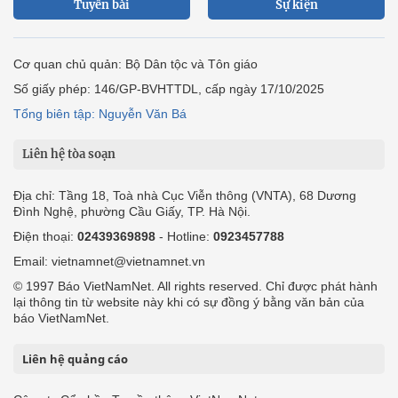
Tuyến bài
Sự kiện
Cơ quan chủ quản: Bộ Dân tộc và Tôn giáo
Số giấy phép: 146/GP-BVHTTDL, cấp ngày 17/10/2025
Tổng biên tập: Nguyễn Văn Bá
Liên hệ tòa soạn
Địa chỉ: Tầng 18, Toà nhà Cục Viễn thông (VNTA), 68 Dương
Đình Nghệ, phường Cầu Giấy, TP. Hà Nội.
Điện thoại:
02439369898
- Hotline:
0923457788
Email: vietnamnet@vietnamnet.vn
© 1997 Báo VietNamNet. All rights reserved. Chỉ được phát hành
lại thông tin từ website này khi có sự đồng ý bằng văn bản của
báo VietNamNet.
Liên hệ quảng cáo