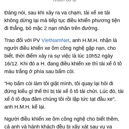
Đáng nói, sau khi xảy ra va chạm, tài xế xe tải
không dừng lại mà tiếp tục điều khiển phương tiện
đi thẳng, bỏ mặc 2 nạn nhân trên đường.
Trao đổi với PV
VietNamNet
, anh H.M.H. nhận là
người điều khiển xe ôm công nghệ gặp nạn, cho
biết, thời điểm xảy ra sự việc là lúc 10h52 ngày
16/12. Khi đó a H. đang điều khiển xe thì tài xế ô tô
màu trắng ở phía sau bấm còi.
"Họ bấm còi làm tôi giật mình, tôi quay lại hỏi đi
đứng kiểu gì thế thì bị tài xế ô tô tải chửi. Lúc đó, tài
xế ô tô đọa đâm chúng tôi rồi lập tức tạt đầu xe",
anh H.M.H. kể lại.
Người điều khiển xe ôm công nghệ cho biết thêm,
cả anh và hành khách đều bị xây xát sau vụ va