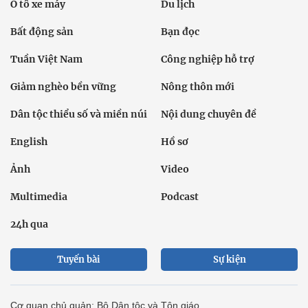
Ô tô xe máy
Du lịch
Bất động sản
Bạn đọc
Tuần Việt Nam
Công nghiệp hỗ trợ
Giảm nghèo bền vững
Nông thôn mới
Dân tộc thiểu số và miền núi
Nội dung chuyên đề
English
Hồ sơ
Ảnh
Video
Multimedia
Podcast
24h qua
Tuyến bài
Sự kiện
Cơ quan chủ quản: Bộ Dân tộc và Tôn giáo