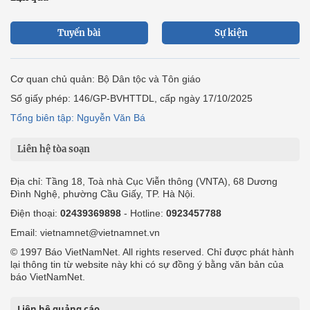
Tuyến bài
Sự kiện
Cơ quan chủ quản: Bộ Dân tộc và Tôn giáo
Số giấy phép: 146/GP-BVHTTDL, cấp ngày 17/10/2025
Tổng biên tập: Nguyễn Văn Bá
Liên hệ tòa soạn
Địa chỉ: Tầng 18, Toà nhà Cục Viễn thông (VNTA), 68 Dương
Đình Nghệ, phường Cầu Giấy, TP. Hà Nội.
Điện thoại:
02439369898
- Hotline:
0923457788
Email: vietnamnet@vietnamnet.vn
© 1997 Báo VietNamNet. All rights reserved. Chỉ được phát hành
lại thông tin từ website này khi có sự đồng ý bằng văn bản của
báo VietNamNet.
Liên hệ quảng cáo