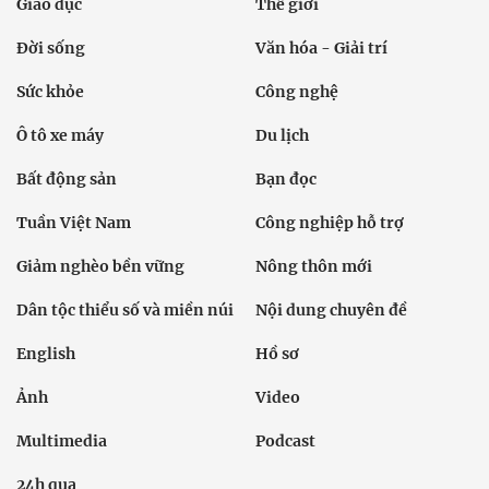
Giáo dục
Thế giới
Đời sống
Văn hóa - Giải trí
Sức khỏe
Công nghệ
Ô tô xe máy
Du lịch
Bất động sản
Bạn đọc
Tuần Việt Nam
Công nghiệp hỗ trợ
Giảm nghèo bền vững
Nông thôn mới
Dân tộc thiểu số và miền núi
Nội dung chuyên đề
English
Hồ sơ
Ảnh
Video
Multimedia
Podcast
24h qua