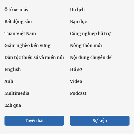
Ô tô xe máy
Du lịch
Bất động sản
Bạn đọc
Tuần Việt Nam
Công nghiệp hỗ trợ
Giảm nghèo bền vững
Nông thôn mới
Dân tộc thiểu số và miền núi
Nội dung chuyên đề
English
Hồ sơ
Ảnh
Video
Multimedia
Podcast
24h qua
Tuyến bài
Sự kiện