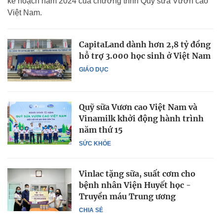
kế hoạch năm 2024 của chương trình Quỹ sữa Vươn cao
Việt Nam.
CapitaLand dành hơn 2,8 tỷ đồng
hỗ trợ 3.000 học sinh ở Việt Nam
GIÁO DỤC
Quỹ sữa Vươn cao Việt Nam và
Vinamilk khởi động hành trình
năm thứ 15
SỨC KHỎE
Vinlac tặng sữa, suất cơm cho
bệnh nhân Viện Huyết học -
Truyền máu Trung ương
CHIA SẺ