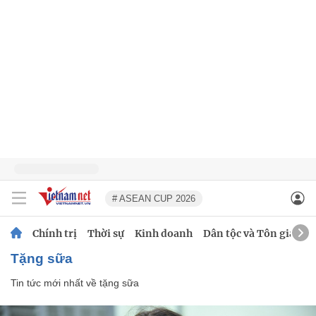
# ASEAN CUP 2026
Chính trị
Thời sự
Kinh doanh
Dân tộc và Tôn giáo
tặng sữa
Tin tức mới nhất về
tặng sữa