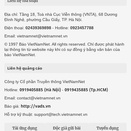
Liên hệ tòa soạn
Địa chỉ: Tầng 18, Toà nhà Cục Viễn thông (VNTA), 68 Dương
Đình Nghệ, phường Cầu Giấy, TP. Hà Nội.
Điện thoại:
02439369898
- Hotline:
0923457788
Email: vietnamnet@vietnamnet.vn
© 1997 Báo VietNamNet. All rights reserved. Chỉ được phát hành
lại thông tin từ website này khi có sự đồng ý bằng văn bản của
báo VietNamNet.
Liên hệ quảng cáo
Công ty Cổ phần Truyền thông VietNamNet
0919405885 (Hà Nội)
0919435885 (Tp.HCM)
Hotline:
-
Email: contact@vietnamnet.vn
http://vads.vn
Báo giá:
Hỗ trợ kỹ thuật: support@tech.vietnamnet.vn
Tải ứng dụng
Độc giả gửi bài
Tuyển dụng