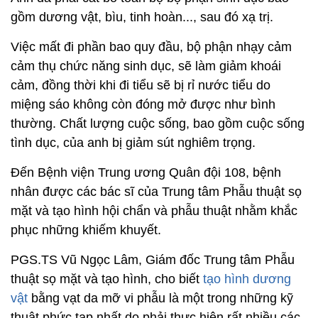
gồm dương vật, bìu, tinh hoàn..., sau đó xạ trị.
Việc mất đi phần bao quy đầu, bộ phận nhạy cảm
cảm thụ chức năng sinh dục, sẽ làm giảm khoái
cảm, đồng thời khi đi tiểu sẽ bị rỉ nước tiểu do
miệng sáo không còn đóng mở được như bình
thường. Chất lượng cuộc sống, bao gồm cuộc sống
tình dục, của anh bị giảm sút nghiêm trọng.
Đến Bệnh viện Trung ương Quân đội 108, bệnh
nhân được các bác sĩ của Trung tâm Phẫu thuật sọ
mặt và tạo hình hội chẩn và phẫu thuật nhằm khắc
phục những khiếm khuyết.
PGS.TS Vũ Ngọc Lâm, Giám đốc Trung tâm Phẫu
thuật sọ mặt và tạo hình, cho biết
tạo hình dương
vật
bằng vạt da mỡ vi phẫu là một trong những kỹ
thuật phức tạp nhất do phải thực hiện rất nhiều các