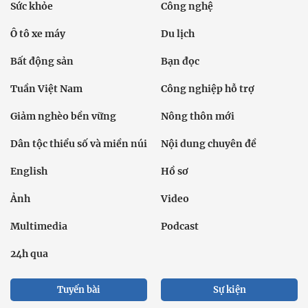
Sức khỏe
Công nghệ
Ô tô xe máy
Du lịch
Bất động sản
Bạn đọc
Tuần Việt Nam
Công nghiệp hỗ trợ
Giảm nghèo bền vững
Nông thôn mới
Dân tộc thiểu số và miền núi
Nội dung chuyên đề
English
Hồ sơ
Ảnh
Video
Multimedia
Podcast
24h qua
Tuyến bài
Sự kiện