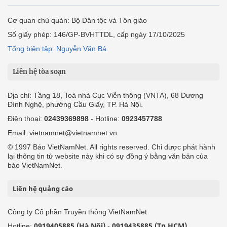
Cơ quan chủ quản: Bộ Dân tộc và Tôn giáo
Số giấy phép: 146/GP-BVHTTDL, cấp ngày 17/10/2025
Tổng biên tập: Nguyễn Văn Bá
Liên hệ tòa soạn
Địa chỉ: Tầng 18, Toà nhà Cục Viễn thông (VNTA), 68 Dương
Đình Nghệ, phường Cầu Giấy, TP. Hà Nội.
Điện thoại:
02439369898
- Hotline:
0923457788
Email: vietnamnet@vietnamnet.vn
© 1997 Báo VietNamNet. All rights reserved. Chỉ được phát hành
lại thông tin từ website này khi có sự đồng ý bằng văn bản của
báo VietNamNet.
Liên hệ quảng cáo
Công ty Cổ phần Truyền thông VietNamNet
0919405885 (Hà Nội)
0919435885 (Tp.HCM)
Hotline:
-