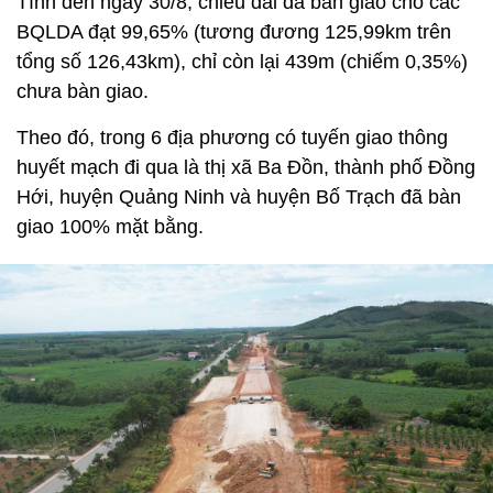
Tính đến ngày 30/8, chiều dài đã bàn giao cho các
BQLDA đạt 99,65% (tương đương 125,99km trên
tổng số 126,43km), chỉ còn lại 439m (chiếm 0,35%)
chưa bàn giao.
Theo đó, trong 6 địa phương có tuyến giao thông
huyết mạch đi qua là thị xã Ba Đồn, thành phố Đồng
Hới, huyện Quảng Ninh và huyện Bố Trạch đã bàn
giao 100% mặt bằng.