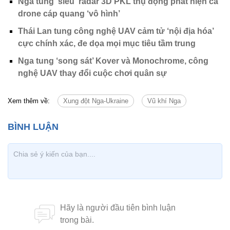
Nga tung 'siêu' radar 3D PKL thụ động phát hiện cả
drone cáp quang ‘vô hình’
Thái Lan tung công nghệ UAV cảm tử ‘nội địa hóa’
cực chính xác, đe dọa mọi mục tiêu tầm trung
Nga tung ‘song sát’ Kover và Monochrome, công
nghệ UAV thay đổi cuộc chơi quân sự
Xem thêm về:
Xung đột Nga-Ukraine
Vũ khí Nga