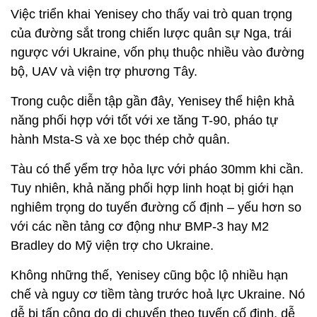
Việc triển khai Yenisey cho thấy vai trò quan trọng
của đường sắt trong chiến lược quân sự Nga, trái
ngược với Ukraine, vốn phụ thuộc nhiều vào đường
bộ, UAV và viện trợ phương Tây.
Trong cuộc diễn tập gần đây, Yenisey thể hiện khả
năng phối hợp với tốt với xe tăng T-90, pháo tự
hành Msta-S và xe bọc thép chở quân.
Tàu có thể yểm trợ hỏa lực với pháo 30mm khi cần.
Tuy nhiên, khả năng phối hợp linh hoạt bị giới hạn
nghiêm trọng do tuyến đường cố định – yếu hơn so
với các nền tảng cơ động như BMP-3 hay M2
Bradley do Mỹ viện trợ cho Ukraine.
Không những thế, Yenisey cũng bộc lộ nhiều hạn
chế và nguy cơ tiềm tàng trước hoả lực Ukraine. Nó
dễ bị tấn công do di chuyển theo tuyến cố định, dễ