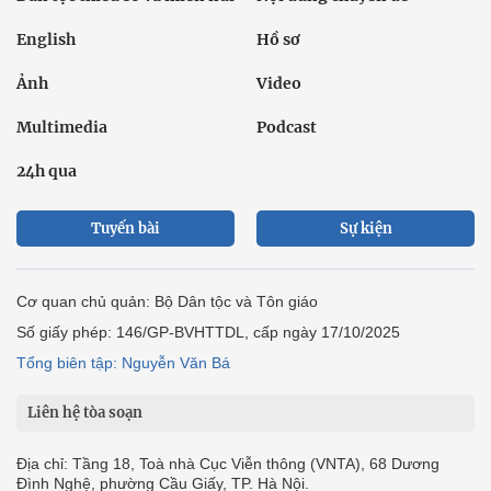
English
Hồ sơ
Ảnh
Video
Multimedia
Podcast
24h qua
Tuyến bài
Sự kiện
Cơ quan chủ quản: Bộ Dân tộc và Tôn giáo
Số giấy phép: 146/GP-BVHTTDL, cấp ngày 17/10/2025
Tổng biên tập: Nguyễn Văn Bá
Liên hệ tòa soạn
Địa chỉ: Tầng 18, Toà nhà Cục Viễn thông (VNTA), 68 Dương
Đình Nghệ, phường Cầu Giấy, TP. Hà Nội.