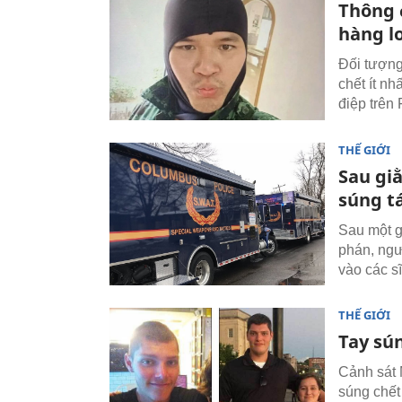
Thông 
hàng l
Đối tượng
chết ít n
điệp trên
THẾ GIỚI
Sau giằ
súng t
Sau một g
phán, ngư
vào các sĩ
THẾ GIỚI
Tay sú
Cảnh sát 
súng chết