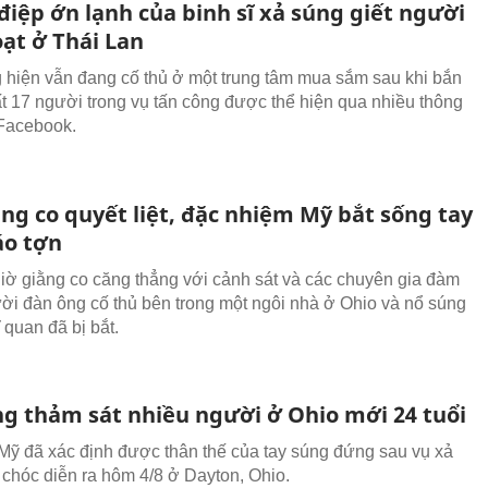
điệp ớn lạnh của binh sĩ xả súng giết người
oạt ở Thái Lan
 hiện vẫn đang cố thủ ở một trung tâm mua sắm sau khi bắn
hất 17 người trong vụ tấn công được thể hiện qua nhiều thông
 Facebook.
ng co quyết liệt, đặc nhiệm Mỹ bắt sống tay
áo tợn
iờ giằng co căng thẳng với cảnh sát và các chuyên gia đàm
ời đàn ông cố thủ bên trong một ngôi nhà ở Ohio và nổ súng
 quan đã bị bắt.
ng thảm sát nhiều người ở Ohio mới 24 tuổi
Mỹ đã xác định được thân thế của tay súng đứng sau vụ xả
 chóc diễn ra hôm 4/8 ở Dayton, Ohio.