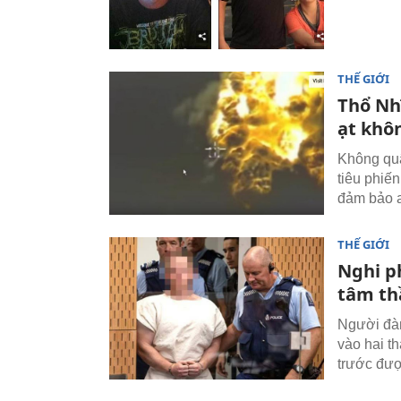
THẾ GIỚI
Thổ Nhĩ
ạt khô
Không quâ
tiêu phiế
đảm bảo a
THẾ GIỚI
Nghi p
tâm th
Người đàn
vào hai t
trước đượ