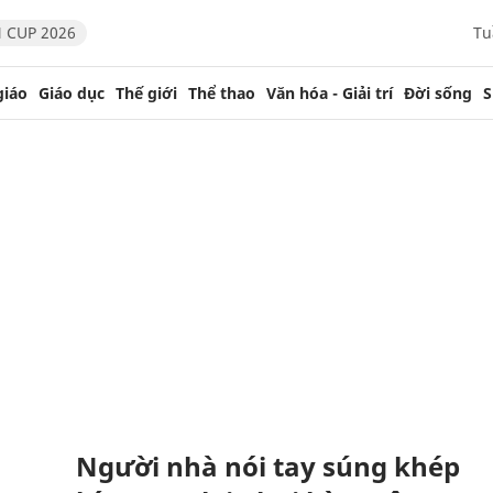
 CUP 2026
Tu
giáo
Giáo dục
Thế giới
Thể thao
Văn hóa - Giải trí
Đời sống
S
Người nhà nói tay súng khép