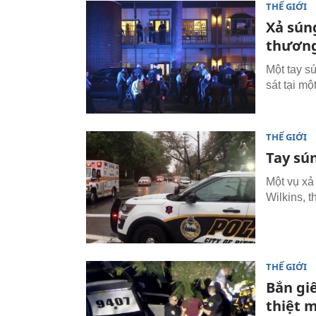
THẾ GIỚI
Xả sún
thươn
Một tay s
sát tại m
THẾ GIỚI
Tay sú
Một vụ xả 
Wilkins, 
THẾ GIỚI
Bắn giế
thiệt 