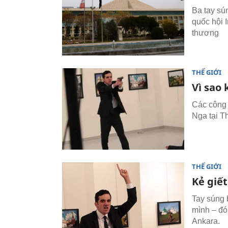
Ba tay sú
quốc hội I
thương
THẾ GIỚI
Vì sao
Các công 
Nga tại T
THẾ GIỚI
Kẻ giế
Tay súng 
mình – đó
Ankara.