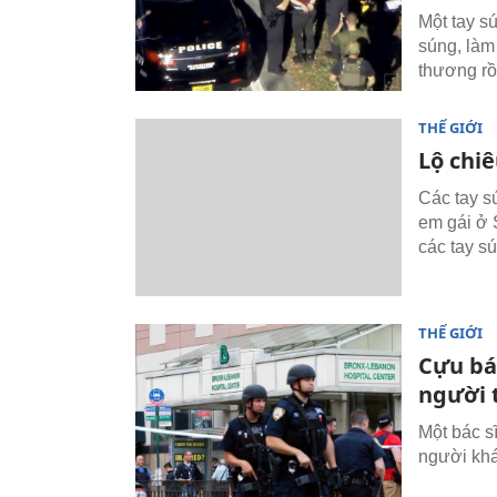
Một tay sú
súng, làm
thương rồi
THẾ GIỚI
Lộ chiê
Các tay s
em gái ở S
các tay s
THẾ GIỚI
Cựu bác
người 
Một bác s
người khá