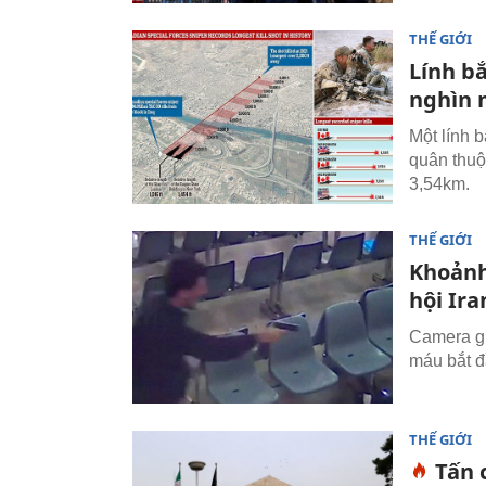
THẾ GIỚI
Lính b
nghìn 
Một lính 
quân thuộ
3,54km.
THẾ GIỚI
Khoảnh
hội Ira
Camera gi
máu bắt đ
THẾ GIỚI
Tấn 