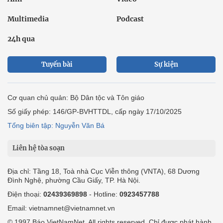
Multimedia
Podcast
24h qua
Tuyến bài
Sự kiện
Cơ quan chủ quản: Bộ Dân tộc và Tôn giáo
Số giấy phép: 146/GP-BVHTTDL, cấp ngày 17/10/2025
Tổng biên tập: Nguyễn Văn Bá
Liên hệ tòa soạn
Địa chỉ: Tầng 18, Toà nhà Cục Viễn thông (VNTA), 68 Dương
Đình Nghệ, phường Cầu Giấy, TP. Hà Nội.
Điện thoại:
02439369898
- Hotline:
0923457788
Email: vietnamnet@vietnamnet.vn
© 1997 Báo VietNamNet. All rights reserved. Chỉ được phát hành