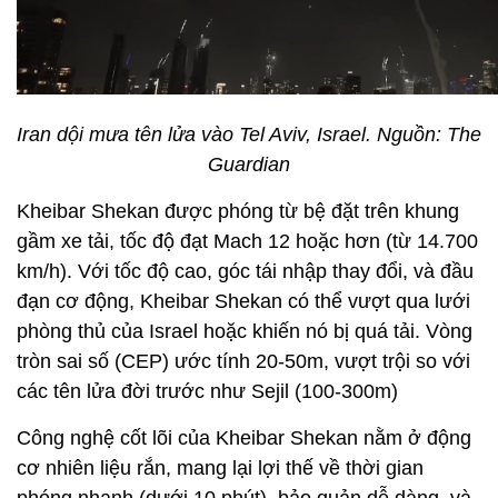
Iran dội mưa tên lửa vào Tel Aviv, Israel. Nguồn: The
Guardian
Kheibar Shekan được phóng từ bệ đặt trên khung
gầm xe tải, tốc độ đạt Mach 12 hoặc hơn (từ 14.700
km/h). Với tốc độ cao, góc tái nhập thay đổi, và đầu
đạn cơ động, Kheibar Shekan có thể vượt qua lưới
phòng thủ của Israel hoặc khiến nó bị quá tải. Vòng
tròn sai số (CEP) ước tính 20-50m, vượt trội so với
các tên lửa đời trước như Sejil (100-300m)
Công nghệ cốt lõi của Kheibar Shekan nằm ở động
cơ nhiên liệu rắn, mang lại lợi thế về thời gian
phóng nhanh (dưới 10 phút), bảo quản dễ dàng, và