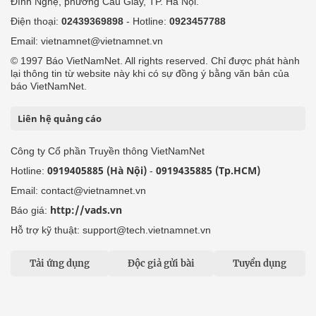
Đình Nghệ, phường Cầu Giấy, TP. Hà Nội.
Điện thoại:
02439369898
- Hotline:
0923457788
Email: vietnamnet@vietnamnet.vn
© 1997 Báo VietNamNet. All rights reserved. Chỉ được phát hành
lại thông tin từ website này khi có sự đồng ý bằng văn bản của
báo VietNamNet.
Liên hệ quảng cáo
Công ty Cổ phần Truyền thông VietNamNet
0919405885 (Hà Nội)
0919435885 (Tp.HCM)
Hotline:
-
Email: contact@vietnamnet.vn
http://vads.vn
Báo giá:
Hỗ trợ kỹ thuật: support@tech.vietnamnet.vn
Tải ứng dụng
Độc giả gửi bài
Tuyển dụng