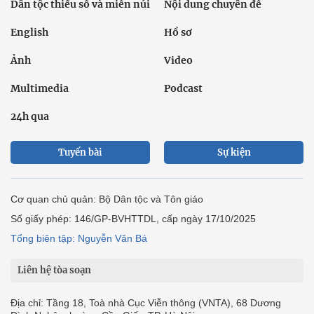
Dân tộc thiểu số và miền núi
Nội dung chuyên đề
English
Hồ sơ
Ảnh
Video
Multimedia
Podcast
24h qua
Tuyến bài
Sự kiện
Cơ quan chủ quản: Bộ Dân tộc và Tôn giáo
Số giấy phép: 146/GP-BVHTTDL, cấp ngày 17/10/2025
Tổng biên tập: Nguyễn Văn Bá
Liên hệ tòa soạn
Địa chỉ: Tầng 18, Toà nhà Cục Viễn thông (VNTA), 68 Dương