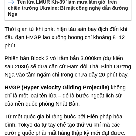
Tên lửa LMUR Kh-39 'làm mưa làm gió' trên
chiến trường Ukraine: Bí mật công nghệ dẫn đường
Nga
Thời gian từ khi phát hiện tàu sân bay địch đến khi
đầu đạn HVGP lao xuống boong chỉ khoảng 8–12
phút.
Phiên bản Block 2 với tầm bắn 3.000km (dự kiến
sau 2030) sẽ đưa căn cứ Hạm đội Thái Bình Dương
Nga vào tầm ngắm chỉ trong chưa đầy 20 phút bay.
HVGP (Hyper Velocity Gliding Projectile)
không
chỉ là một loại tên lửa – đó là bước ngoặt lịch sử
của nền quốc phòng Nhật Bản.
Từ một quốc gia bị ràng buộc bởi Hiến pháp hòa
bình, Tokyo đã tự tay chế tạo thứ vũ khí mà các
cường quốc phải mất hàng thập kỷ mới đạt được.