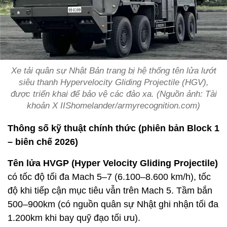
Xe tải quân sự Nhật Bản trang bị hệ thống tên lửa lướt
siêu thanh Hypervelocity Gliding Projectile (HGV),
được triển khai để bảo vệ các đảo xa. (Nguồn ảnh: Tài
khoản X IIShomelander/armyrecognition.com)
Thông số kỹ thuật chính thức (phiên bản Block 1
– biên chế 2026)
Tên lửa HVGP (Hyper Velocity Gliding Projectile)
có tốc độ tối đa Mach 5–7 (6.100–8.600 km/h), tốc
độ khi tiếp cận mục tiêu vẫn trên Mach 5. Tầm bắn
500–900km (có nguồn quân sự Nhật ghi nhận tối đa
1.200km khi bay quỹ đạo tối ưu).