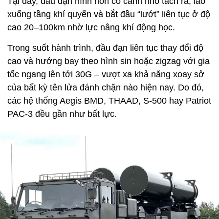
Tại đây, đầu đạn hình nón có cánh nhỏ tách ra, lao
xuống tầng khí quyển và bắt đầu “lướt” liên tục ở độ
cao 20–100km nhờ lực nâng khí động học.
Trong suốt hành trình, đầu đạn liên tục thay đổi độ
cao và hướng bay theo hình sin hoặc zigzag với gia
tốc ngang lên tới 30G – vượt xa khả năng xoay sở
của bất kỳ tên lửa đánh chặn nào hiện nay. Do đó,
các hệ thống Aegis BMD, THAAD, S-500 hay Patriot
PAC-3 đều gần như bất lực.