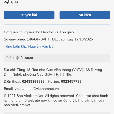
24h qua
Tuyến bài
Sự kiện
Cơ quan chủ quản: Bộ Dân tộc và Tôn giáo
Số giấy phép: 146/GP-BVHTTDL, cấp ngày 17/10/2025
Tổng biên tập: Nguyễn Văn Bá
Liên hệ tòa soạn
Địa chỉ: Tầng 18, Toà nhà Cục Viễn thông (VNTA), 68 Dương
Đình Nghệ, phường Cầu Giấy, TP. Hà Nội.
Điện thoại:
02439369898
- Hotline:
0923457788
Email: vietnamnet@vietnamnet.vn
© 1997 Báo VietNamNet. All rights reserved. Chỉ được phát hành
lại thông tin từ website này khi có sự đồng ý bằng văn bản của
báo VietNamNet.