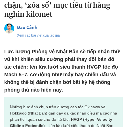
chặn, ‘xóa sổ’ mục tiêu từ hàng
nghìn kilomet
Đào Cảnh
Xem các bài viết của tác giả
Lực lượng Phòng vệ Nhật Bản sẽ tiếp nhận thứ
vũ khí khiến siêu cường phải thay đổi bản đồ
tác chiến: tên lửa lướt siêu thanh HVGP tốc độ
Mach 5–7, cơ động như máy bay chiến đấu và
không thể bị đánh chặn bởi bất kỳ hệ thống
phòng thủ nào hiện nay.
Những bức ảnh chụp trên đường cao tốc Okinawa và
Hokkaido (Nhật Bản) gần đây đã xác nhận điều mà các nhà
phân tích quân sự chờ đợi từ lâu:
HVGP (Hyper Velocity
Gliding Projectile)
– tên lửa lướt siêu thanh do Nhật Bản