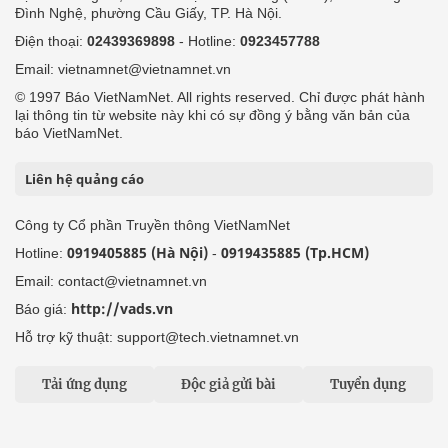
Đình Nghệ, phường Cầu Giấy, TP. Hà Nội.
Điện thoại:
02439369898
- Hotline:
0923457788
Email: vietnamnet@vietnamnet.vn
© 1997 Báo VietNamNet. All rights reserved. Chỉ được phát hành
lại thông tin từ website này khi có sự đồng ý bằng văn bản của
báo VietNamNet.
Liên hệ quảng cáo
Công ty Cổ phần Truyền thông VietNamNet
0919405885 (Hà Nội)
0919435885 (Tp.HCM)
Hotline:
-
Email: contact@vietnamnet.vn
http://vads.vn
Báo giá:
Hỗ trợ kỹ thuật: support@tech.vietnamnet.vn
Tải ứng dụng
Độc giả gửi bài
Tuyển dụng