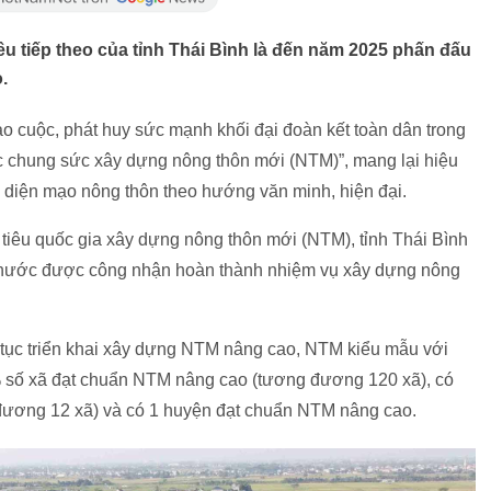
u tiếp theo của tỉnh Thái Bình là đến năm 2025 phấn đấu
.
ào cuộc, phát huy sức mạnh khối đại đoàn kết toàn dân trong
ớc chung sức xây dựng nông thôn mới (NTM)”, mang lại hiệu
ện diện mạo nông thôn theo hướng văn minh, hiện đại.
iêu quốc gia xây dựng nông thôn mới (NTM), tỉnh Thái Bình
 cả nước được công nhận hoàn thành nhiệm vụ xây dựng nông
 tục triển khai xây dựng NTM nâng cao, NTM kiểu mẫu với
 số xã đạt chuẩn NTM nâng cao (tương đương 120 xã), có
 đương 12 xã) và có 1 huyện đạt chuẩn NTM nâng cao.