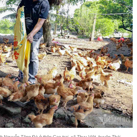
h Nguyễn Tăng Đà ở thôn Cao trai, xã Thuỵ Việt, huyện Thái