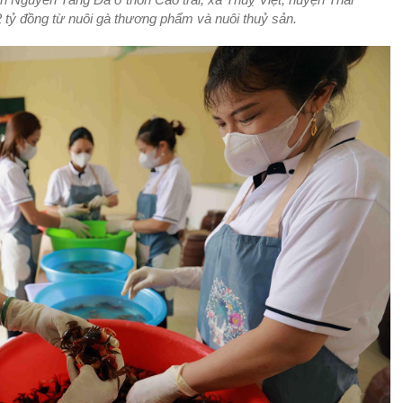
 tỷ đồng từ nuôi gà thương phẩm và nuôi thuỷ sản.