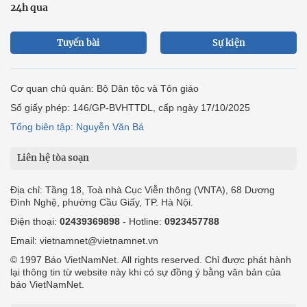
24h qua
Tuyến bài
Sự kiện
Cơ quan chủ quản: Bộ Dân tộc và Tôn giáo
Số giấy phép: 146/GP-BVHTTDL, cấp ngày 17/10/2025
Tổng biên tập: Nguyễn Văn Bá
Liên hệ tòa soạn
Địa chỉ: Tầng 18, Toà nhà Cục Viễn thông (VNTA), 68 Dương
Đình Nghệ, phường Cầu Giấy, TP. Hà Nội.
Điện thoại:
02439369898
- Hotline:
0923457788
Email: vietnamnet@vietnamnet.vn
© 1997 Báo VietNamNet. All rights reserved. Chỉ được phát hành
lại thông tin từ website này khi có sự đồng ý bằng văn bản của
báo VietNamNet.