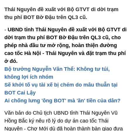
Thái Nguyên đề xuất với Bộ GTVT di dời trạm
thu phí BOT Bờ Đậu trên QL3 cũ.
-
UBND tỉnh Thái Nguyên đề xuất với Bộ GTVT di
dời trạm thu phí BOT Bờ Đậu trên QL3 cũ, cho
phép nhà đầu tư mở rộng, hoàn thiện đường
cao tốc Hà Nội - Thái Nguyên và đặt trạm thu phí
ở đó.
Bộ trưởng Nguyễn Văn Thể: Không tư túi,
không lợi ích nhóm
Sẽ khởi tố vụ tài xế bị chém do mâu thuẫn tại
BOT Cai Lậy
Ai chống lưng 'ông BOT' mà 'ăn' tiền của dân?
Văn bản do Chủ tịch UBND tỉnh Thái Nguyên Vũ
Hồng Bắc ký nêu rõ lý do dự án cao tốc Thái
Nguyên - Chợ Mới dù đã hoàn thành bàn giao đưa