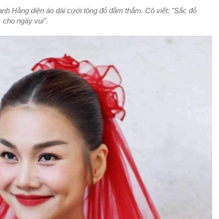
anh Hằng diện áo dài cưới tông đỏ đằm thắm. Cô viết: "Sắc đỏ
cho ngày vui".