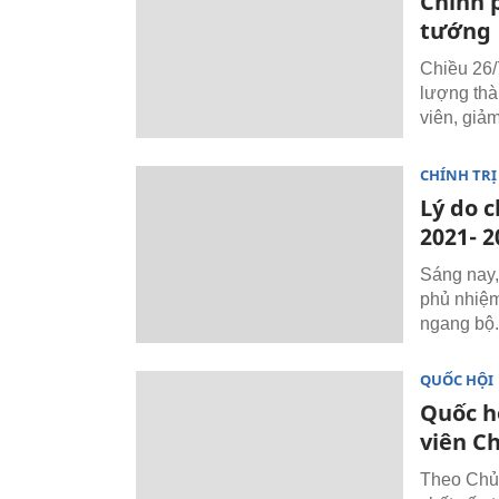
Chính 
tướng
Chiều 26/
lượng thà
viên, giả
CHÍNH TRỊ
Lý do 
2021- 2
Sáng nay,
phủ nhiệm
ngang bộ.
QUỐC HỘI
Quốc h
viên C
Theo Chủ 