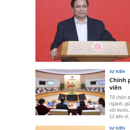
SỰ KIỆN
Chính 
viên
Tổ chức b
ngành, gi
với trước.
12 tiến sĩ,
SỰ KIỆN