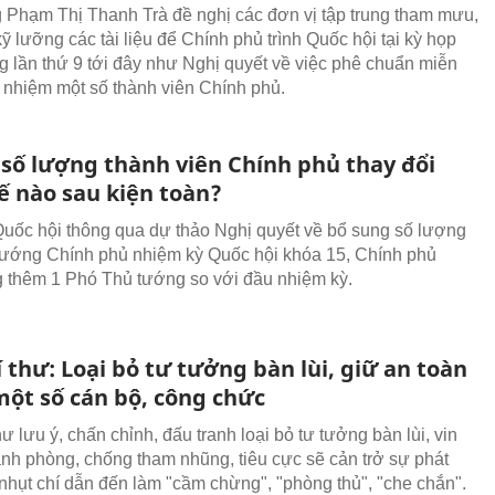
 Phạm Thị Thanh Trà đề nghị các đơn vị tập trung tham mưu,
ỹ lưỡng các tài liệu để Chính phủ trình Quốc hội tại kỳ họp
g lần thứ 9 tới đây như Nghị quyết về việc phê chuẩn miễn
 nhiệm một số thành viên Chính phủ.
 số lượng thành viên Chính phủ thay đổi
ế nào sau kiện toàn?
Quốc hội thông qua dự thảo Nghị quyết về bổ sung số lượng
ướng Chính phủ nhiệm kỳ Quốc hội khóa 15, Chính phủ
 thêm 1 Phó Thủ tướng so với đầu nhiệm kỳ.
 thư: Loại bỏ tư tưởng bàn lùi, giữ an toàn
một số cán bộ, công chức
ư lưu ý, chấn chỉnh, đấu tranh loại bỏ tư tưởng bàn lùi, vin
anh phòng, chống tham nhũng, tiêu cực sẽ cản trở sự phát
m nhụt chí dẫn đến làm "cầm chừng", "phòng thủ", "che chắn".