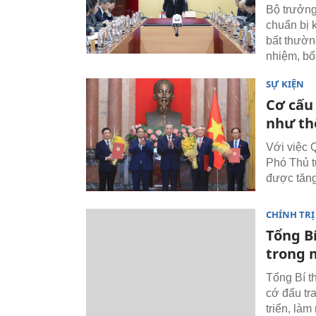
Bộ trưởng
chuẩn bị k
bất thườn
nhiệm, bổ
SỰ KIỆN
Cơ cấu
như th
Với việc 
Phó Thủ t
được tăng
CHÍNH TRỊ
Tổng Bí
trong 
Tổng Bí th
cớ đấu tr
triển, là