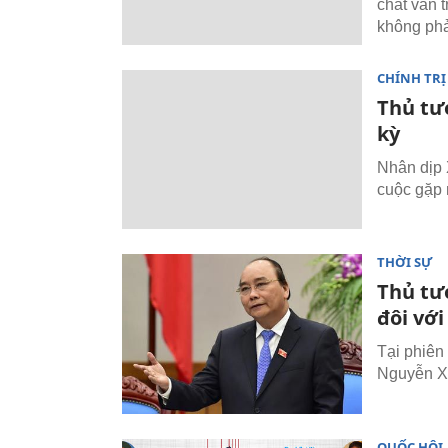
chất vấn 
không phả
CHÍNH TRỊ
Thủ tư
kỳ
Nhân dịp 
cuộc gặp 
THỜI SỰ
Thủ tư
đôi với
Tại phiên
Nguyễn Xu
QUỐC HỘI