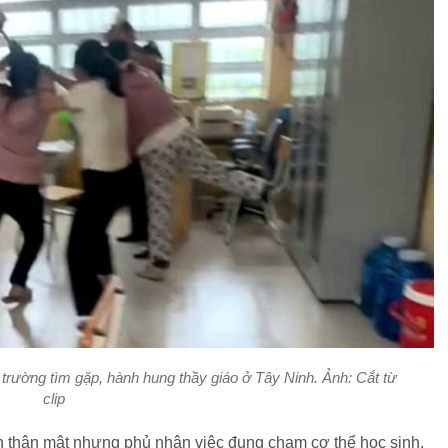
 trường tìm gặp, hành hung thầy giáo ở Tây Ninh. Ảnh:
Cắt từ
clip
in thân mật nhưng phủ nhận việc đụng chạm cơ thể học sinh.