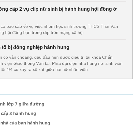
rường cấp 2 vụ clip nữ sinh bị hành hung hội đồng ở
ó báo cáo về vụ việc nhóm học sinh trường THCS Thái Văn
g hội đồng bạn trong clip trên mạng xã hội.
m tố bị đồng nghiệp hành hung
ện cô vẫn choáng, đau đầu nên được điều trị tại khoa Chấn
 viện Giao thông Vận tải. Phía đại diện nhà hàng nơi sinh viên
ối 4/4 có xảy ra xô xát giữa hai nữ nhân viên.
inh lớp 7 giữa đường
h cấp 3 hành hung
i nhà của bạn hành hung