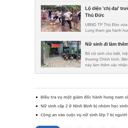
Lộ diện 'chị đại' t
Thủ Đức
UBND TP Thủ Đức vừa c
Lung tham gia hành hun
Nữ sinh đi làm thê
Bố nữ sinh cho biết, hi
thương Chỉnh hình, Bệnh
này làm thêm xác nhận t
Điều tra vụ một giám đốc hành hung nam s
Nữ sinh cấp 2 ở Ninh Bình bị nhóm học sin
Công an vào cuộc vụ nữ sinh lớp 7 bị ngườ