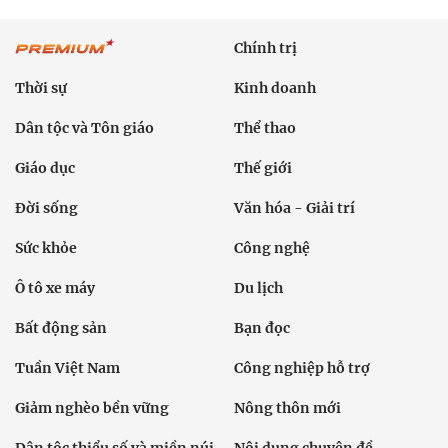
Chính trị
Thời sự
Kinh doanh
Dân tộc và Tôn giáo
Thể thao
Giáo dục
Thế giới
Đời sống
Văn hóa - Giải trí
Sức khỏe
Công nghệ
Ô tô xe máy
Du lịch
Bất động sản
Bạn đọc
Tuần Việt Nam
Công nghiệp hỗ trợ
Giảm nghèo bền vững
Nông thôn mới