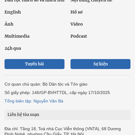
Dân tộc thiểu số và miền núi
Nội dung chuyên đề
English
Hồ sơ
Ảnh
Video
Multimedia
Podcast
24h qua
Tuyến bài
Sự kiện
Cơ quan chủ quản: Bộ Dân tộc và Tôn giáo
Số giấy phép: 146/GP-BVHTTDL, cấp ngày 17/10/2025
Tổng biên tập: Nguyễn Văn Bá
Liên hệ tòa soạn
Địa chỉ: Tầng 18, Toà nhà Cục Viễn thông (VNTA), 68 Dương
Đình Nghệ, phường Cầu Giấy, TP. Hà Nội.