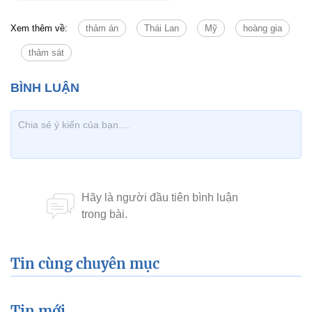
Xem thêm về:
thảm án
Thái Lan
Mỹ
hoàng gia
thảm sát
Tin cùng chuyên mục
Tin mới