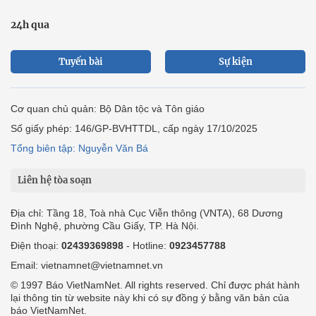
24h qua
Tuyến bài
Sự kiện
Cơ quan chủ quản: Bộ Dân tộc và Tôn giáo
Số giấy phép: 146/GP-BVHTTDL, cấp ngày 17/10/2025
Tổng biên tập: Nguyễn Văn Bá
Liên hệ tòa soạn
Địa chỉ: Tầng 18, Toà nhà Cục Viễn thông (VNTA), 68 Dương
Đình Nghệ, phường Cầu Giấy, TP. Hà Nội.
Điện thoại:
02439369898
- Hotline:
0923457788
Email: vietnamnet@vietnamnet.vn
© 1997 Báo VietNamNet. All rights reserved. Chỉ được phát hành
lại thông tin từ website này khi có sự đồng ý bằng văn bản của
báo VietNamNet.