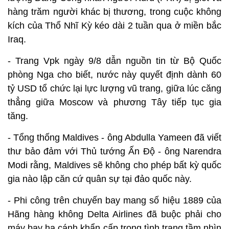
hàng trăm người khác bị thương, trong cuộc không
kích của Thổ Nhĩ Kỳ kéo dài 2 tuần qua ở miền bắc
Iraq.
- Trang Vpk ngày 9/8 dẫn nguồn tin từ Bộ Quốc
phòng Nga cho biết, nước này quyết định dành 60
tỷ USD tổ chức lại lực lượng vũ trang, giữa lúc căng
thẳng giữa Moscow và phương Tây tiếp tục gia
tăng.
- Tổng thống Maldives - ông Abdulla Yameen đã viết
thư bảo đảm với Thủ tướng Ấn Độ - ông Narendra
Modi rằng, Maldives sẽ không cho phép bất kỳ quốc
gia nào lập căn cứ quân sự tại đảo quốc này.
- Phi công trên chuyến bay mang số hiệu 1889 của
Hãng hàng không Delta Airlines đã buộc phải cho
máy bay hạ cánh khẩn cấp trong tình trạng tầm nhìn