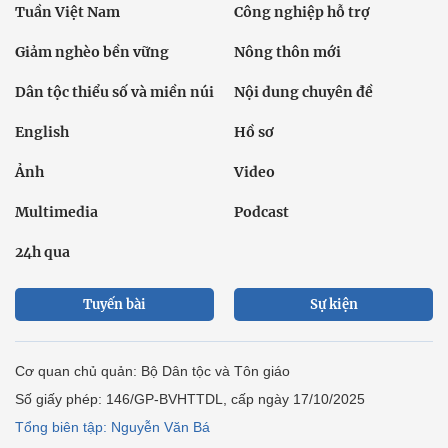
Tuần Việt Nam
Công nghiệp hỗ trợ
Giảm nghèo bền vững
Nông thôn mới
Dân tộc thiểu số và miền núi
Nội dung chuyên đề
English
Hồ sơ
Ảnh
Video
Multimedia
Podcast
24h qua
Tuyến bài
Sự kiện
Cơ quan chủ quản: Bộ Dân tộc và Tôn giáo
Số giấy phép: 146/GP-BVHTTDL, cấp ngày 17/10/2025
Tổng biên tập: Nguyễn Văn Bá