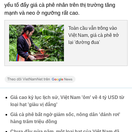
yếu tố đẩy giá cà phê nhân trên thị trường tăng
mạnh và neo ở ngưỡng rất cao.
Toàn cầu vẫn trông vào
Việt Nam, giá cà phê trở
lại 'đường đua'
Giá cao kỷ lục lịch sử, Việt Nam 'ôm' về 4 tỷ USD từ
loại hạt 'giàu vị đắng'
Giá cà phê bất ngờ giảm sốc, nông dân 'đánh rơi'
hàng trăm triệu đồng
Chưa đầy nửa năm, một loại hạt của Việt Nam đã