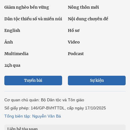
Giảm nghèo bền vững
Nông thôn mới
Dân tộc thiểu số và miền núi
Nội dung chuyên đề
English
Hồ sơ
Ảnh
Video
Multimedia
Podcast
24h qua
Tuyến bài
Sự kiện
Cơ quan chủ quản: Bộ Dân tộc và Tôn giáo
Số giấy phép: 146/GP-BVHTTDL, cấp ngày 17/10/2025
Tổng biên tập: Nguyễn Văn Bá
Liên hệ tòa soạn