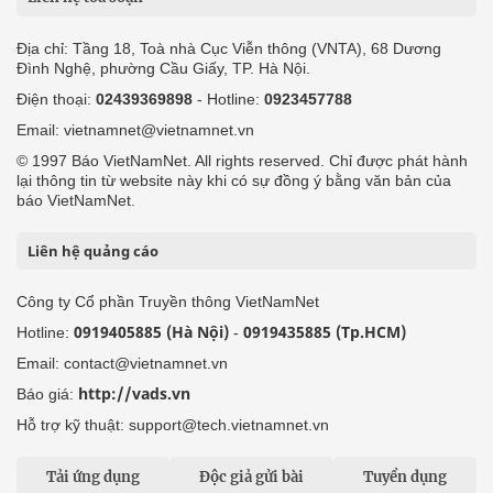
Địa chỉ: Tầng 18, Toà nhà Cục Viễn thông (VNTA), 68 Dương
Đình Nghệ, phường Cầu Giấy, TP. Hà Nội.
Điện thoại:
02439369898
- Hotline:
0923457788
Email: vietnamnet@vietnamnet.vn
© 1997 Báo VietNamNet. All rights reserved. Chỉ được phát hành
lại thông tin từ website này khi có sự đồng ý bằng văn bản của
báo VietNamNet.
Liên hệ quảng cáo
Công ty Cổ phần Truyền thông VietNamNet
0919405885 (Hà Nội)
0919435885 (Tp.HCM)
Hotline:
-
Email: contact@vietnamnet.vn
http://vads.vn
Báo giá:
Hỗ trợ kỹ thuật: support@tech.vietnamnet.vn
Tải ứng dụng
Độc giả gửi bài
Tuyển dụng