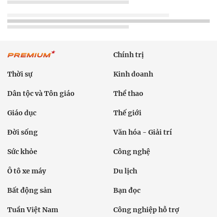
Chính trị
Thời sự
Kinh doanh
Dân tộc và Tôn giáo
Thể thao
Giáo dục
Thế giới
Đời sống
Văn hóa - Giải trí
Sức khỏe
Công nghệ
Ô tô xe máy
Du lịch
Bất động sản
Bạn đọc
Tuần Việt Nam
Công nghiệp hỗ trợ