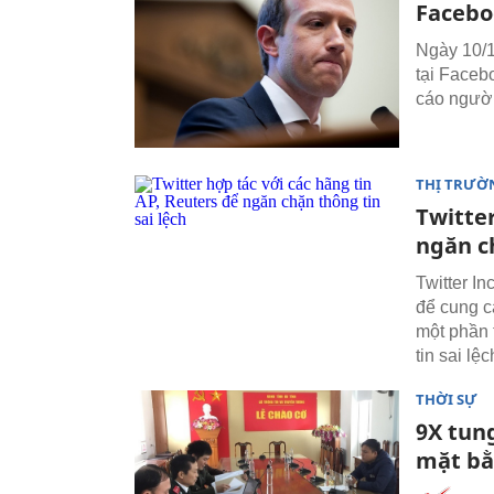
Facebo
Ngày 10/1
tại Faceb
cáo người
THỊ TRƯỜ
Twitter
ngăn ch
Twitter In
để cung cấ
một phần t
tin sai lệ
THỜI SỰ
9X tung
mặt bằn