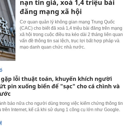
nạn tin giả, xoá 1,4 triệu bài
đăng mạng xã hội
Cơ quan quản lý không gian mạng Trung Quốc
(CAC) cho biết đã xoá 1,4 triệu bài đăng trên mạng
xã hội trong cuộc điều tra kéo dài 2 tháng liên quan
vấn đề thông tin sai lệch, trục lợi bất hợp pháp và
mạo danh quan chức nhà nước.
SỐ
 gặp lỗi thuật toán, khuyến khích người
ứt pin xuống biển để "sạc" cho cá chình và
nước
nh báo nữa cho người dùng trong việc kiểm chứng thông tin
u trên Internet, kể cả khi sử dụng 1 công cụ lớn như Google.
Ệ