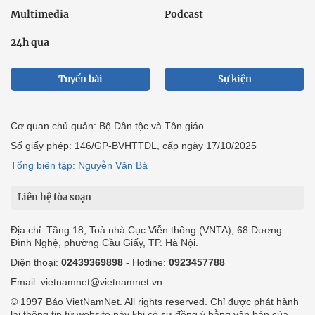
Multimedia
Podcast
24h qua
Tuyến bài
Sự kiện
Cơ quan chủ quản: Bộ Dân tộc và Tôn giáo
Số giấy phép: 146/GP-BVHTTDL, cấp ngày 17/10/2025
Tổng biên tập: Nguyễn Văn Bá
Liên hệ tòa soạn
Địa chỉ: Tầng 18, Toà nhà Cục Viễn thông (VNTA), 68 Dương
Đình Nghệ, phường Cầu Giấy, TP. Hà Nội.
Điện thoại:
02439369898
- Hotline:
0923457788
Email: vietnamnet@vietnamnet.vn
© 1997 Báo VietNamNet. All rights reserved. Chỉ được phát hành
lại thông tin từ website này khi có sự đồng ý bằng văn bản của