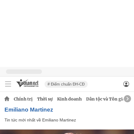
# Điểm chuẩn ĐH-CĐ
Chính trị
Thời sự
Kinh doanh
Dân tộc và Tôn giáo
Emiliano Martinez
Tin tức mới nhất về
Emiliano Martinez