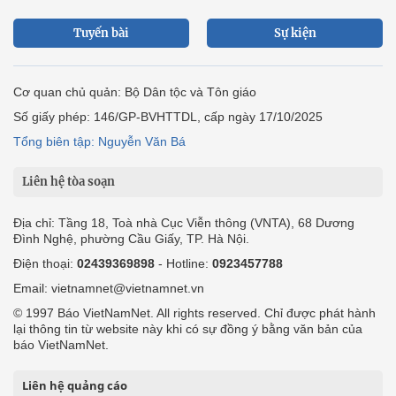
Tuyến bài
Sự kiện
Cơ quan chủ quản: Bộ Dân tộc và Tôn giáo
Số giấy phép: 146/GP-BVHTTDL, cấp ngày 17/10/2025
Tổng biên tập: Nguyễn Văn Bá
Liên hệ tòa soạn
Địa chỉ: Tầng 18, Toà nhà Cục Viễn thông (VNTA), 68 Dương
Đình Nghệ, phường Cầu Giấy, TP. Hà Nội.
Điện thoại:
02439369898
- Hotline:
0923457788
Email: vietnamnet@vietnamnet.vn
© 1997 Báo VietNamNet. All rights reserved. Chỉ được phát hành
lại thông tin từ website này khi có sự đồng ý bằng văn bản của
báo VietNamNet.
Liên hệ quảng cáo