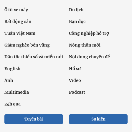
Ô tô xe máy
Du lịch
Bất động sản
Bạn đọc
Tuần Việt Nam
Công nghiệp hỗ trợ
Giảm nghèo bền vững
Nông thôn mới
Dân tộc thiểu số và miền núi
Nội dung chuyên đề
English
Hồ sơ
Ảnh
Video
Multimedia
Podcast
24h qua
Tuyến bài
Sự kiện