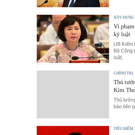
XÂY DỰNG
Vi phạm 
kỷ luật
UB Kiểm t
Bộ Công t
luật.
CHÍNH TRỊ
Thủ tướn
Kim Th
Thủ tướng
báo liên 
TIÊU ĐIỂM