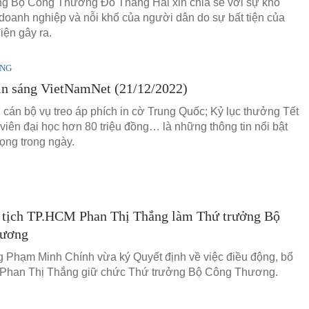
g Bộ Công Thương Đỗ Thắng Hải xin chia sẻ với sự khó
doanh nghiệp và nỗi khổ của người dân do sự bất tiện của
iện gây ra.
ÁNG
in sáng VietNamNet (21/12/2022)
2 cán bộ vụ treo áp phích in cờ Trung Quốc; Kỷ lục thưởng Tết
 viên đại học hơn 80 triệu đồng… là những thông tin nổi bật
rọng trong ngày.
 tịch TP.HCM Phan Thị Thắng làm Thứ trưởng Bộ
hương
 Phạm Minh Chính vừa ký Quyết định về việc điều động, bổ
 Phan Thị Thắng giữ chức Thứ trưởng Bộ Công Thương.