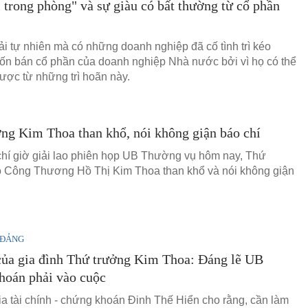
 trong phòng" và sự giàu có bất thường từ cổ phần
i tự nhiên mà có những doanh nghiệp đã cố tình trì kéo
n bán cổ phần của doanh nghiệp Nhà nước bởi vì họ có thể
được từ những trì hoãn này.
ng Kim Thoa than khổ, nói không giận báo chí
hí giờ giải lao phiên họp UB Thường vụ hôm nay, Thứ
 Công Thương Hồ Thị Kim Thoa than khổ và nói không giận
 ĐẢNG
của gia đình Thứ trưởng Kim Thoa: Đáng lẽ UB
hoán phải vào cuộc
a tài chính - chứng khoán Đinh Thế Hiển cho rằng, cần làm