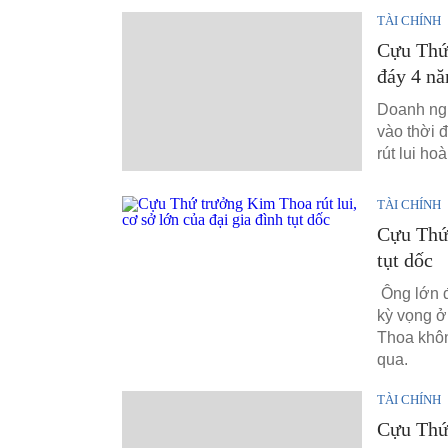
TÀI CHÍNH
Cựu Thứ 
đáy 4 n
Doanh ngh
vào thời
rút lui h
TÀI CHÍNH
Cựu Thứ 
tụt dốc
Ông lớn đ
kỳ vọng ở
Thoa khôn
qua.
TÀI CHÍNH
Cựu Thứ