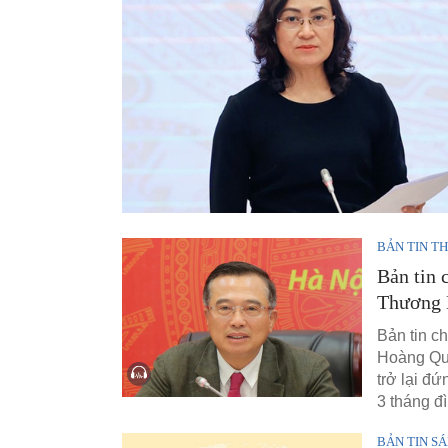
BẢN TIN TH
Bản tin 
Thương 
Bản tin c
Hoàng Quố
trở lại đ
3 tháng đì
BẢN TIN S