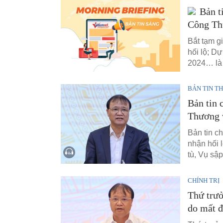
Bản t
Công Th
Bắt tạm g
hối lộ; Dự
2024… là 
BẢN TIN TH
Bản tin 
Thương v
Bản tin c
nhận hối 
tù, Vụ sậ
CHÍNH TRỊ
Thứ trư
do mất đ