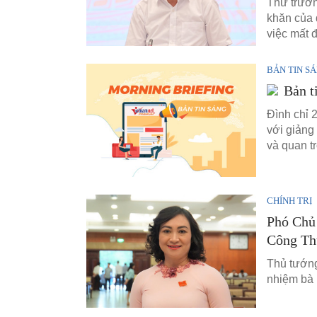
Thứ trưởn
khăn của 
việc mất đ
BẢN TIN S
Bản t
Đình chỉ 
với giảng
và quan t
CHÍNH TRỊ
Phó Chủ
Công T
Thủ tướng
nhiệm bà