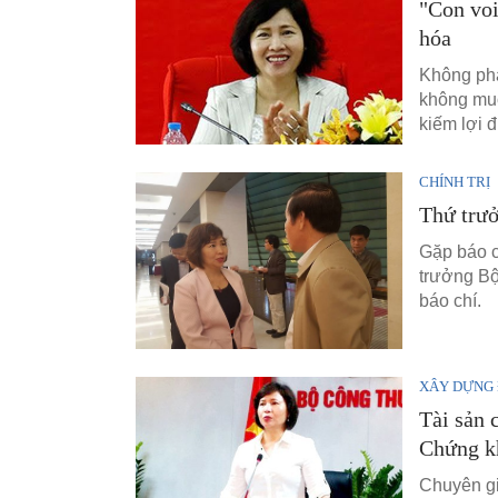
"Con voi
hóa
Không phả
không muố
kiếm lợi 
CHÍNH TRỊ
Thứ trưở
Gặp báo c
trưởng Bộ
báo chí.
XÂY DỰNG
Tài sản 
Chứng k
Chuyên gi