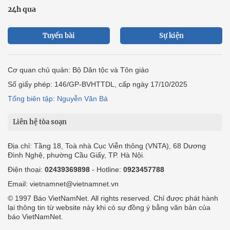
24h qua
Tuyến bài
Sự kiện
Cơ quan chủ quản: Bộ Dân tộc và Tôn giáo
Số giấy phép: 146/GP-BVHTTDL, cấp ngày 17/10/2025
Tổng biên tập: Nguyễn Văn Bá
Liên hệ tòa soạn
Địa chỉ: Tầng 18, Toà nhà Cục Viễn thông (VNTA), 68 Dương
Đình Nghệ, phường Cầu Giấy, TP. Hà Nội.
Điện thoại:
02439369898
- Hotline:
0923457788
Email: vietnamnet@vietnamnet.vn
© 1997 Báo VietNamNet. All rights reserved. Chỉ được phát hành
lại thông tin từ website này khi có sự đồng ý bằng văn bản của
báo VietNamNet.