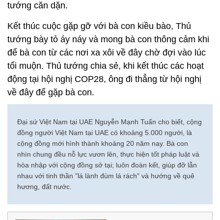
tướng căn dặn.
Kết thúc cuộc gặp gỡ với bà con kiều bào, Thủ
tướng bày tỏ áy náy và mong bà con thông cảm khi
để bà con từ các nơi xa xôi về đây chờ đợi vào lúc
tối muộn. Thủ tướng chia sẻ, khi kết thúc các hoạt
động tại hội nghị COP28, ông đi thẳng từ hội nghị
về đây để gặp bà con.
Đại sứ Việt Nam tại UAE Nguyễn Mạnh Tuấn cho biết, cộng
đồng người Việt Nam tại UAE có khoảng 5.000 người, là
cộng đồng mới hình thành khoảng 20 năm nay. Bà con
nhìn chung đều nỗ lực vươn lên, thực hiện tốt pháp luật và
hòa nhập với cộng đồng sở tại; luôn đoàn kết, giúp đỡ lẫn
nhau với tinh thần "lá lành đùm lá rách" và hướng về quê
hương, đất nước.