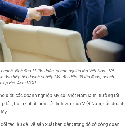
ngành, lãnh đạo 11 tập đoàn, doanh nghiệp lớn Việt Nam. Về
nh đạo hiệp hội doanh nghiệp Mỹ, đại diện 38 tập đoàn, doanh
hiệp lớn. Ảnh: VGP
o biết, các doanh nghiệp Mỹ coi Việt Nam là thị trường rất
 tác, hỗ trợ phát triển các lĩnh vực của Việt Nam; các doanh
 Mỹ.
ối tác lâu dài về sản xuất bán dẫn; trong đó có công đoạn