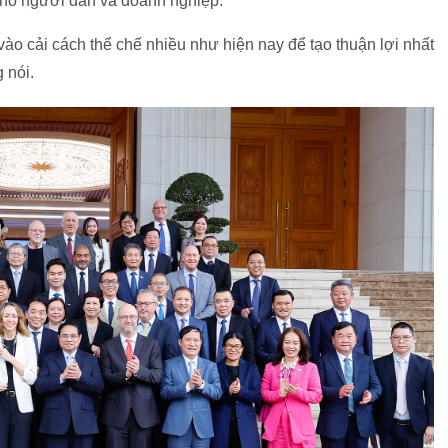
 cho người dân và doanh nghiệp.
vào cải cách thể chế nhiều như hiện nay để tạo thuận lợi nhất
 nói.