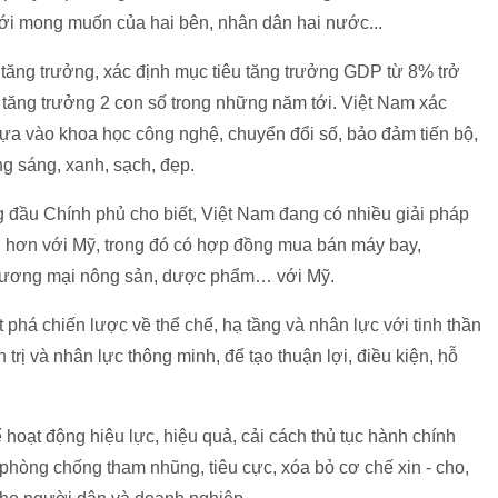
ới mong muốn của hai bên, nhân dân hai nước...
 tăng trưởng, xác định mục tiêu tăng trưởng GDP từ 8% trở
để tăng trưởng 2 con số trong những năm tới. Việt Nam xác
dựa vào khoa học công nghệ, chuyển đổi số, bảo đảm tiến bộ,
ng sáng, xanh, sạch, đẹp.
 đầu Chính phủ cho biết, Việt Nam đang có nhiều giải pháp
 hơn với Mỹ, trong đó có hợp đồng mua bán máy bay,
hương mại nông sản, dược phẩm… với Mỹ.
phá chiến lược về thể chế, hạ tầng và nhân lực với tinh thần
 trị và nhân lực thông minh, để tạo thuận lợi, điều kiện, hỗ
ể hoạt động hiệu lực, hiệu quả, cải cách thủ tục hành chính
hòng chống tham nhũng, tiêu cực, xóa bỏ cơ chế xin - cho,