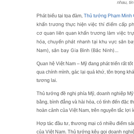
nhau, ti
Phát biểu tại tọa đàm,
Thủ tướng Phạm Minh 
khẩn trương thực hiện việc thí điểm cấp ph
cơ quan liên quan khẩn trương làm việc tr
hóa, chuyển phát nhanh tại khu vực sân b
Nam), sân bay Gia Bình (Bắc Ninh)…
Quan hệ Việt Nam – Mỹ đang phát triển rất tốt
qua chính mình, gác lại quá khứ, tôn trọng kh
tương lai.
Thủ tướng đề nghị phía Mỹ, doanh nghiệp Mỹ t
bằng, bình đẳng và hài hòa, có tính đến đặc 
hoàn cảnh của Việt Nam, trên nguyên tắc lợi íc
Hợp tác đầu tư, thương mại có nhiều điểm sá
của Việt Nam. Thủ tướng kêu gọi doanh nghiệp