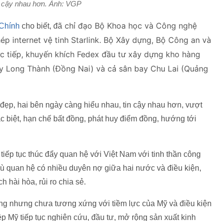
n cậy nhau hơn. Ảnh: VGP
chỉ đạo Bộ Khoa học và Công nghệ
Chính
cho biết, đã
ép internet vệ tinh Starlink. Bộ Xây dựng, Bộ Công an và
ực tiếp, khuyến khích Fedex đầu tư xây dựng kho hàng
ay Long Thành (Đồng Nai) và cả sân bay Chu Lai (Quảng
 đẹp, hai bên ngày càng hiểu nhau, tin cậy nhau hơn, vượt
ác biệt, hạn chế bất đồng, phát huy điểm đồng, hướng tới
iếp tục thúc đẩy quan hệ với Việt Nam với tinh thần công
thù quan hệ có nhiều duyên nợ giữa hai nước và điều kiện,
h hài hòa, rủi ro chia sẻ.
ng nhưng chưa tương xứng với tiềm lực của Mỹ và điều kiện
 Mỹ tiếp tục nghiên cứu, đầu tư, mở rộng sản xuất kinh