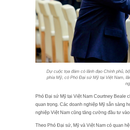
Dự cuộc tọa đàm có lãnh đạo Chính phủ, bộ 
phía Mỹ, có Phó Đại sứ Mỹ tại Việt Nam, lã
ng
Phó Đại sứ Mỹ tại Việt Nam Courtney Beale ch
quan trọng. Các doanh nghiệp Mỹ sẵn sàng hợp
nghiệp Việt Nam cũng tăng cường đầu tư vào
Theo Phó Đại sứ, Mỹ và Việt Nam có quan hệ đ