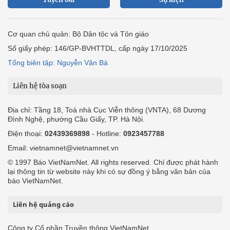
Cơ quan chủ quản: Bộ Dân tộc và Tôn giáo
Số giấy phép: 146/GP-BVHTTDL, cấp ngày 17/10/2025
Tổng biên tập: Nguyễn Văn Bá
Liên hệ tòa soạn
Địa chỉ: Tầng 18, Toà nhà Cục Viễn thông (VNTA), 68 Dương
Đình Nghệ, phường Cầu Giấy, TP. Hà Nội.
Điện thoại:
02439369898
- Hotline:
0923457788
Email: vietnamnet@vietnamnet.vn
© 1997 Báo VietNamNet. All rights reserved. Chỉ được phát hành
lại thông tin từ website này khi có sự đồng ý bằng văn bản của
báo VietNamNet.
Liên hệ quảng cáo
Công ty Cổ phần Truyền thông VietNamNet