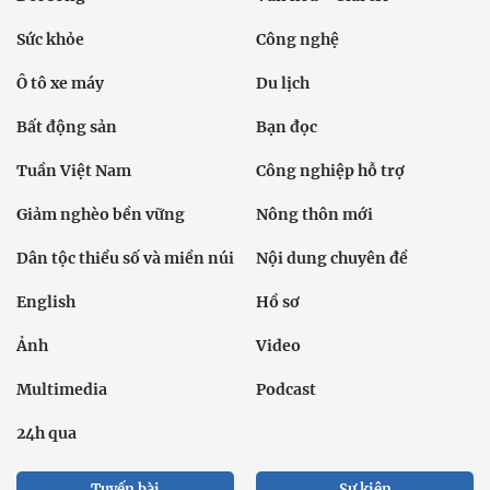
Sức khỏe
Công nghệ
Ô tô xe máy
Du lịch
Bất động sản
Bạn đọc
Tuần Việt Nam
Công nghiệp hỗ trợ
Giảm nghèo bền vững
Nông thôn mới
Dân tộc thiểu số và miền núi
Nội dung chuyên đề
English
Hồ sơ
Ảnh
Video
Multimedia
Podcast
24h qua
Tuyến bài
Sự kiện