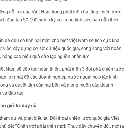
ững nỗ lực của Việt Nam trong phát triển hạ tầng chiến lược,
oạch đào tạo 50-100 nghìn kỹ sư trong lĩnh vực bán dẫn thời
n đề đều có tính hai mặt, cho biết Việt Nam sẽ tích cực khai
 từ việc xây dựng cơ sở dữ liệu quốc gia, song song với hoàn
g, nâng cao hiệu quả đào tạo nguồn nhân lực.
t Nam sẽ tiếp tục hoàn thiện, phát triển 3 đột phá chiến lược
thuận lợi nhất để các doanh nghiệp nước ngoài hợp tác kinh
hy vọng và quyết tâm của hai bên và mong muốn các doanh
 và đào tạo.
vẫn giữ tư duy cũ
am dự và phát biểu tại Đối thoại chiến lược quốc gia Việt
hủ đề: "Chân trời phát triển mới: Thúc đẩy chuyển đổi, mở ra